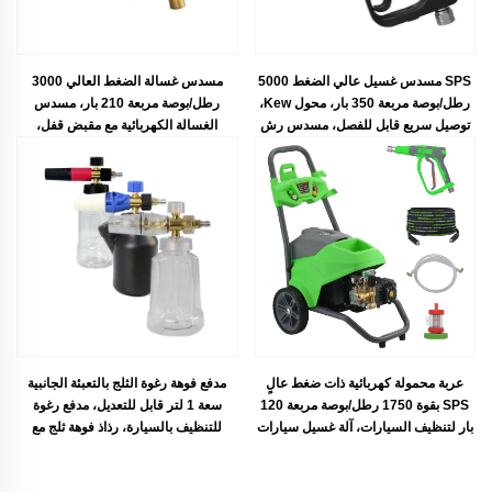
SPS مسدس غسيل عالي الضغط 5000
مسدس غسالة الضغط العالي 3000
رطل/بوصة مربعة 350 بار، محول Kew،
رطل/بوصة مربعة 210 بار، مسدس
توصيل سريع قابل للفصل، مسدس رش
الغسالة الكهربائية مع مقبض قفل،
للسيارات، مسدس تنظيف تجاري قصير
مسدس غسيل السيارات
عربة محمولة كهربائية ذات ضغط عالٍ
مدفع فوهة رغوة الثلج بالتعبئة الجانبية
SPS بقوة 1750 رطل/بوصة مربعة 120
سعة 1 لتر قابل للتعديل، مدفع رغوة
بار لتنظيف السيارات، آلة غسيل سيارات
للتنظيف بالسيارة، رذاذ فوهة ثلج مع
أوتوماتيكية
وصلة سريعة M22-14مم 1/4 بوصة