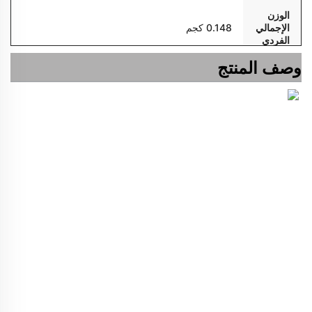
الوزن
الإجمالي
0.148 كجم
الفردي
وصف المنتج