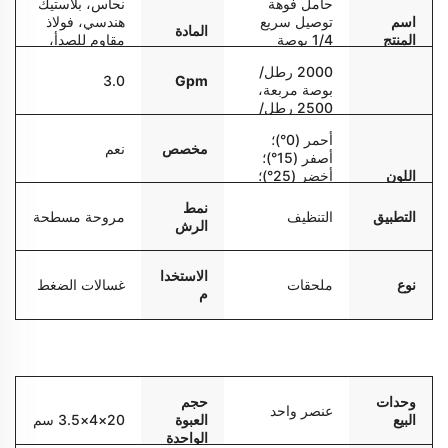
حامل فوهة
نحاس، بلاستيك
اسم
توصيل سريع
هندسي، فولاذ
المادة
المنتج
1/4 بوصة
مقاوم للصدأ،
بخمسة ألوان
ألومنيوم
2000 رطل/
3.0
Gpm
بوصة مربعة،
2500 رطل/
الضغط
بوصة مربعة،
أحمر (0°)؛
العامل
3000 رطل/
مخصص
نعم
أصفر (15°)؛
بوصة مربعة،
اللون
أخضر (25°)؛
4000 رطل/
أبيض (40°)؛
بوصة مربعة
نمط
أسود (صابون)
التطبيق
التنظيف
مروحة مسطحة
الرش
الاستخدا
نوع
ملحقات
غسالات الضغط
م
التعبئة والتسليم
وحدات
حجم
عنصر واحد
البيع
العبوة
20×4×3.5 سم
الواحدة