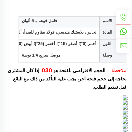
الاسم
حامل فوهة بـ 5 ألوان
المادة
نحاس، بلاستيك هندسي، فولاذ مقاوم للصدأ، ألومنيوم
اللون
أحمر (0°)؛ أصفر (15°)؛ أخضر (25°)؛ أبيض (40°)؛ أسود (صابون)
وصلة
موصل سريع 1/4 بوصة
030
ملاحظة   
: الحجم الافتراضي للفتحة هو 
. إذا كان المشتري 
بحاجة إلى حجم فتحة آخر، يجب عليه التأكد من ذلك مع البائع 
قبل تقديم الطلب. 