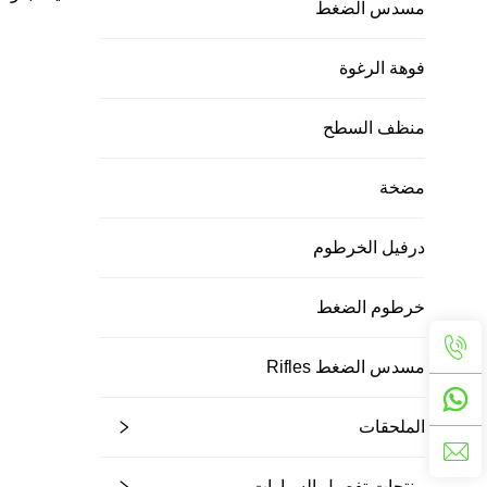
مسدس الضغط
ضغط محم
أوتوماتيكي
فوهة الرغوة
أوتوماتيكي
الحائط مع
منظف السطح
مضخة
درفيل الخرطوم
خرطوم الضغط
مسدس الضغط Rifles
الملحقات
منتجات تفصيل السيارات