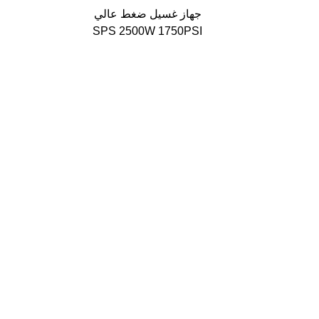
ولة، مضخة
جهاز غسيل ضغط عالي
ة، غسالة ضغط
SPS 2500W 1750PSI
ة مثبتة على
120Bar آلة تنظيف سيارات
 بكرة خرطوم
أوتوماتيكية مثبتة على
الحائط لتنظيف الأسطح