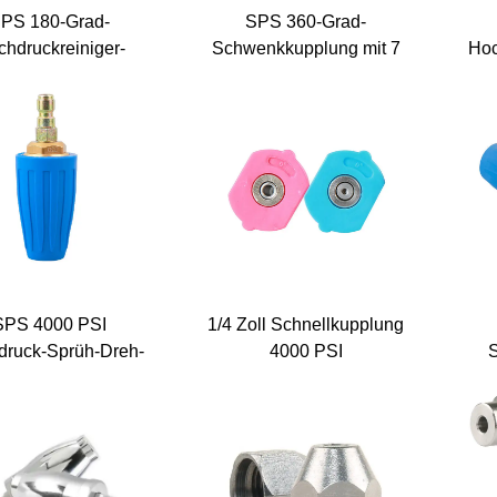
PS 180-Grad-
SPS 360-Grad-
hdruckreiniger-
Schwenkkupplung mit 7
Hoc
Düsen Spitzen
Wasserstrahldüsen-
Ka
hnellkupplungs-
Spitzen, drehbare
chwenkadapter
Druckdüse
Ka
Drehdüse für
chdruckreiniger
SPS 4000 PSI
1/4 Zoll Schnellkupplung
druck-Sprüh-Dreh-
4000 PSI
S
o-Beregnungsdüse
Hochdruckreiniger
H
ür Autowäsche
Pumpen manuelle
Er
Wassersprüh-Düsen
Spitzen