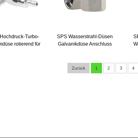
Hochdruck-Turbo-
SPS Wasserstrahl-Düsen
S
düse rotierend für
Galvanikdüse Anschluss
W
chdruckreiniger
an
G
Hochdruckreinigerpistole
Ede
Hochdruckreiniger-
Zurück
1
2
3
4
Strahldüsen Spitzen