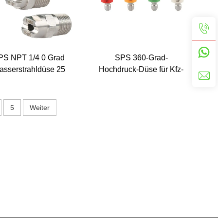
PS NPT 1/4 0 Grad
SPS 360-Grad-
asserstrahldüse 25
Hochdruck-Düse für Kfz-
rad Flachventilator
Reinigung, rotierende
lstahldüsen Spitzen
Düse
5
Weiter