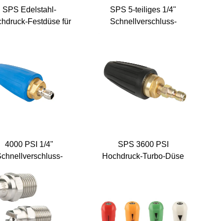
SPS Edelstahl-
SPS 5-teiliges 1/4"
hdruck-Festdüse für
Schnellverschluss-
nalreinigung Button
Düsen-Set für
Nose drehbare
Hochdruckreiniger,
nalreinigungs-Düse
Autowasch-Werkzeugset
4000 PSI 1/4"
SPS 3600 PSI
chnellverschluss-
Hochdruck-Turbo-Düse
ochdruckreiniger-
mit Schnellverschluss,
satzteile, 360-Grad-
rotierende Aluminium-
drehbarer Turbo-
Wasserstrahldüse für
Autowaschdüse
Hochdruckreiniger