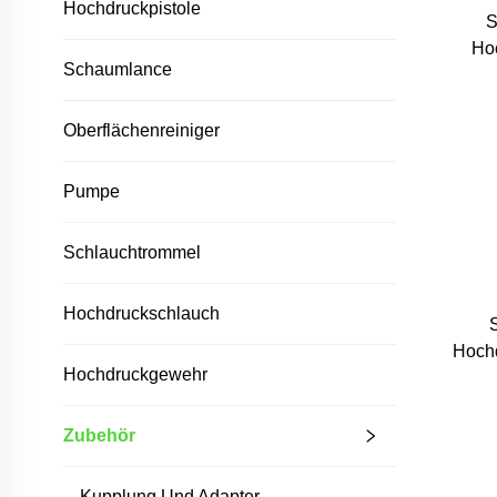
Hochdruckpistole
S
Hoc
Schaumlance
Sc
S
Oberflächenreiniger
Ho
Pumpe
Schlauchtrommel
Hochdruckschlauch
Hoch
Hochdruckgewehr
Turb
f
Zubehör
Kupplung Und Adapter