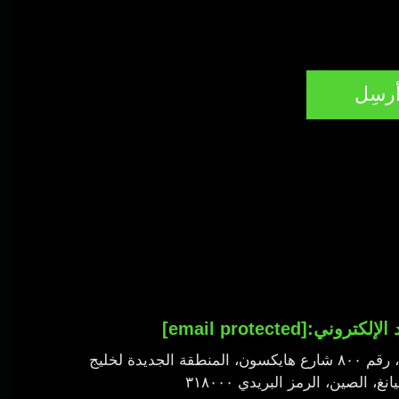
رسِل
د الإلكتروني:
[email protected]
الطابق الثالث، المبنى ١، رقم ٨٠٠ شارع هايكسون، المنطقة الجديدة لخليج
 الصين، الرمز البريدي ٣١٨٠٠٠