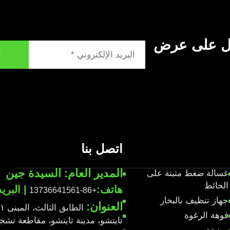
ول على عرض
أ
اتصل بنا
المدير العام: السيدة جين
غسالة ضغط مثبتة على
الحائط
هاتف:
| البري
+86-13736641561
جهاز تنظيف بالبخار
العنوان:
فوهة الرغوة
تايتشو، مدينة تايتشو، مقاطعة تشجيانغ،