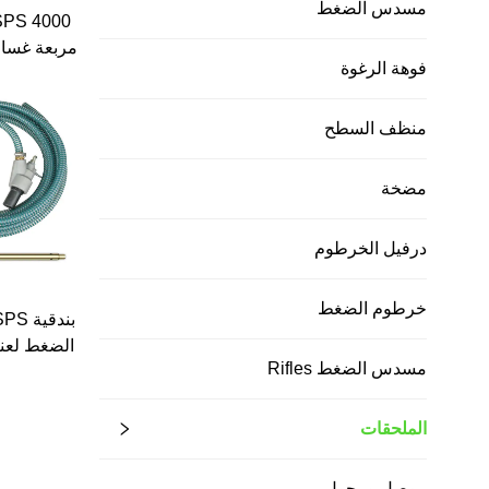
مسدس الضغط
مربعة غسا
فوهة الرغوة
مجموعة تن
منظف السطح
ف
مضخة
درفيل الخرطوم
خرطوم الضغط
الضغط لعنا
مسدس الضغط Rifles
ماكينة تنظيف
لإزالة الصد
الملحقات
موصل ومحول