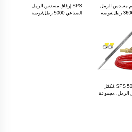
طقم مسدس الرمل
SPS إرفاق مسدس الرمل
الرطب 3600 رطل/بوصة
الصناعي 5000 رطل/بوصة
كسسوارات غسالة
مربعة طويل، طقم رش
لعالي مع هدية
رمل تجاري لغسالة الضغط
العالي
SPS 5000 PSI مُكمّل
 الرمل، مجموعة
بالضغط العالي
فجار الرملي