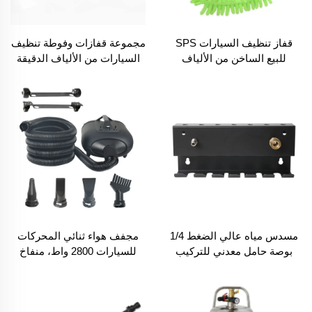
قفاز تنظيف السيارات SPS
مجموعة قفازات وفوطة تنظيف
للبيع الساخن من الألياف
السيارات من الألياف الدقيقة
الدقيقة الناعمة
SPS للبيع الساخن
مسدس مياه عالي الضغط 1/4
مجفف هواء ثنائي المحركات
بوصة حامل معدني للتركيب
للسيارات 2800 واط، منفاخ
على الحائط مع زجاجة رغوة
تفصيلي للسيارات، ماكينة
ومنظم لملحقات غسيل
تجفيف للعناية بالكلاب الأليفة
السيارة/الفوهة
وإزالة شعر الكلب، مزودة