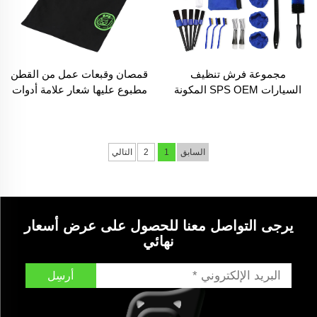
مجموعة فرش تنظيف
قمصان وقبعات عمل من القطن
السيارات SPS OEM المكونة
مطبوع عليها شعار علامة أدوات
من 34 قطعة، فرشاة غسيل
التنظيف عالية الضغط SPS،
السيارات بمحرك كهربائي،
هدايا تذكارية للشركة قابلة
وفرشاة لتنظيف العجلات،
للتخصيص
وأدوات تفصيل السيارة
السابق
1
2
التالي
يرجى التواصل معنا للحصول على عرض أسعار
نهائي
أرسِل