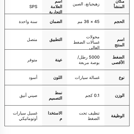
مكان
اسم
زهيجيانغ، الصين
المنشأ
العلامة
SPS
التجارية
الحجم
45 × 36 مم
الضمان
سنة واحدة
محولات
التطبيق
متصل
اسم
غسالات الضغط
المنتج
العالي
الضغط
5000 رطل/
عينة
متوفر
الأقصى
بوصة مربعة
نوع
غسالة سيارات
اللون
أسود
نمط
الوزن
0.1 كجم
صيني أنيق
التصميم
تنظيف تحت
الاستخدا
غسيل سيارات
الوظيفة
الضغط
م
أوتوماتيكي