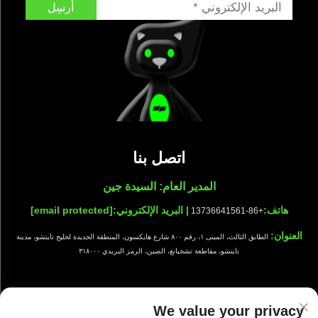
أرسِل
اتصل بنا
المدير العام: السيدة جين
هاتف:
| البريد الإلكتروني:
[email protected]
+86-13736641561
العنوان:
الطابق الثالث، المبنى ١، رقم ٨٠٠ شارع هايكسون، المنطقة الجديدة لخليج تايتشو، مدينة
تايتشو، مقاطعة تشجيانغ، الصين، الرمز البريدي ٣١٨٠٠٠
We value your privacy