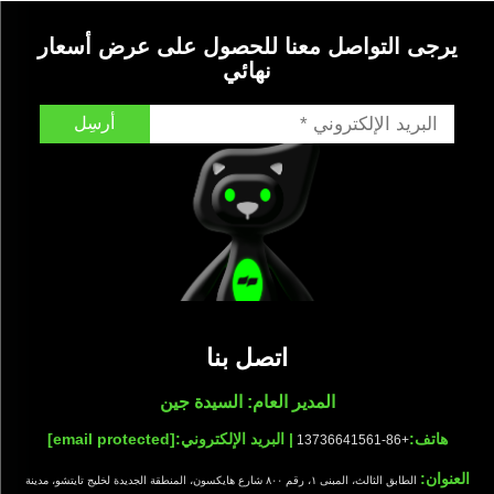
يرجى التواصل معنا للحصول على عرض أسعار
نهائي
أرسِل
اتصل بنا
المدير العام: السيدة جين
هاتف:
| البريد الإلكتروني:
[email protected]
+86-13736641561
العنوان:
الطابق الثالث، المبنى ١، رقم ٨٠٠ شارع هايكسون، المنطقة الجديدة لخليج تايتشو، مدينة