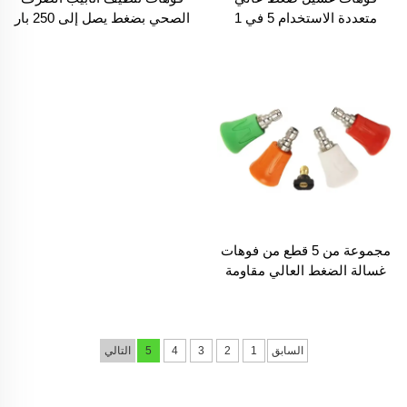
متعددة الاستخدام 5 في 1
الصحي بضغط يصل إلى 250 بار
0/15/25/40/65 درجة لغسيل
قطرها 1/2" مع رشاشات
السيارات فوهة توربين مياه
تنظيف على شكل قطرات
قابلة للإتصال السريع بحجم 1/4
المطر بدائرة 360 درجة
مجموعة من 5 قطع من فوهات
غسالة الضغط العالي مقاومة
للصدمات بقطر 1/4" مع أغطية
السيليكون، فوهات رش المياه
عالية الضغط
السابق
1
2
3
4
5
التالي