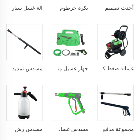
أحدث تصميم لبندقية ضغط عالي 3000 رطل/بوصة مربعة 210 بار، بندقية تنظيف السيارات بالضغط العالي، رذاذ غسيل المياه، بندقية غسالة الضغط العالي
بكرة خرطوم مياه عالية الضغط SPS 5000 رطل/بوصة مربعة 100 قدم، بكرة غسالة الضغط العالي، خرطوم فولاذي متين
آلة غسل سيارات محمولة كهربائية بقوة 3KW مخصصة لغسل السيارات تحت ضغط عالٍ مع مضخة نحاسية لإزالة الصدأ
غسالة ضغط كهربائية منزلية قدرة 2.5 كيلوواط مع محرك إندوكشن محمولة وقابلة للتحويل إلى عربة، مفتاح تبديل أوتوماتيكي للإيقاف، قابلة للنقل بضغط عالٍ
جهاز غسيل متعدد الوظائف محمول يدويًا بضغط عالٍ من سبيس لغسل السيارات ومعدات التنظيف بقوة 1800 واط وضغط 160 بار و8 لترات في الدقيقة، مضخة تنظيف كهربائية بالماء البارد مع محرك نحاسي تلقائي بالاستشعار
مسدس تمديد ضغط غسيل 4000PSI مع اتصال سريع 1/4 رشاش مزدوج ماء ساخن مع مقبض مساعد
مجموعة مدفع ضغط تجاري 300Bar 4500PSI مع ماء بارد، ذراع تمديد مزدوج، مدفع ضغط عالي مع مقبض المساعدة
مسدس غسالة ضغط عالي 4000PSI تنظيف السيارات اتصال خيطي أنثوي قطر 3/8 مقبض غسالة قوة مسدس رذاذ قصير
مسدس رش رغوة شفاف محمول سعة 2 لتر مضخة يدوية لري النباتات لغسل السيارات