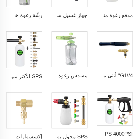
مدفع رغوة منخفض الضغط سعة 800مل يُوصل بالخراطيم، مدفع رغوة ثلجية لغسيل السيارات
جهاز غسيل سيارات بضغط عالٍ SPS 40دقائق / لتر 5000PSI مسدسات مياه غسيل سيارات مصنوعة من الفولاذ المقاوم للصدأ 304 مع خرطوم رغوة ومسمار أنثى G3/8"
رشّة رغوة خضراء سعة 1 لتر قابلة للتعديل، مدفع رغوة، مسدس رغوة ضغط غسيل سيارات مع جهاز توزيع الرغوة، منظف رغوي لغسيل السيارات، مولد رغوة صابونية مع زجاجة شفافة واتصال سريع بقطر 1/4 بوصة. بالجملة من المورد الصيني في مقاطعة تشيجيانغ، متاح التصنيع حسب الطلب والتصنيع الخاص.
G1\/4" أنثى مسدس رغوة من النحاس لغسيل الضغط العالي مع جهاز رش مولد الرغوة مع محقن الكيميائي ومضخة المنظفات بوساطة أنبوب Venturi
مسدس رغوة فم كبير لغسل السيارات مصنوع من الفولاذ المقاوم للصدأ 304 مع موصل سريع بقطر 1/4" وقارورة شفافة مسدس رغوة الثلج
SPS الأكثر مبيعًا 3200PSI مسدس رغوة ومدفع رغوة ثلجية مع إكسسوارات اختيارية لغسل السيارات
SPS 4000PSI مدفع رغوة ثلجية مع رأس رغوة لتنظيف السيارة ومجموعة أدوات التنظيف
SPS محول بوش موصل مسدس غسالة الضغط العالي، طقم فوهة ثلج الرغوة سعة 1 لتر، موصل عصا سريع، فوهة رغوة ثلجية عالية الضغط
إكسسوارات غسالة الضغط العالي جهاز حقن كيميائي موصل ذكر 3/8 خلاط سوائل الغسيل مجموعة حقن الصابون 5.0 جالون في الدقيقة