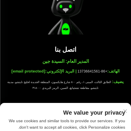
اتصل بنا
المدير العام: السيدة جين
الهاتف:
| البريد الإلكتروني:
[email protected]
+86-13736641561
يضيف:
الطابق الثالث، المبنى ١، رقم ٨٠٠ شارع هايكسون، المنطقة الجديدة لخليج تايتشو، مدينة
تايتشو، مقاطعة تشجيانغ، الصين، الرمز البريدي ٣١٨٠٠٠
We value your privacy
جميع الحقوق محفوظة © شركة تايزهو شيوانج للتجهيزات النظيفة المحدودة |
We use cookies and similar tools to provide our services. If you
سياسة الخصوصية
|
مدونة
don't want to accept all cookies, click Personalize cookies.