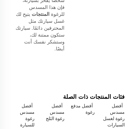
شخصًا يفخر بسيارته،
فإن هذا المسدس
للرغوة
المنتجات
يتيح لك
غسل سيارتك مثل
المحترفين دائمًا. سيارتك
ستكون ممتنة لك،
وستشكر نفسك أنت
أيضًا.
فئات المنتجات ذات الصلة
أفضل
أفضل مدفع
أفضل
أفضل
مسدس
رغوة
مسدس
مسدس
رغوة لغسل
رغوة الثلج
رغوة
السيارات
للسيارة