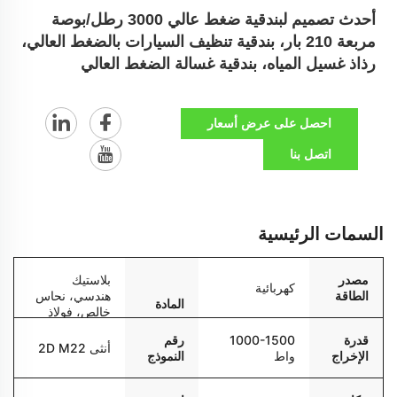
أحدث تصميم لبندقية ضغط عالي 3000 رطل/بوصة
مربعة 210 بار، بندقية تنظيف السيارات بالضغط العالي،
رذاذ غسيل المياه، بندقية غسالة الضغط العالي
احصل على عرض أسعار
اتصل بنا
السمات الرئيسية
مصدر
بلاستيك
كهربائية
الطاقة
هندسي، نحاس
المادة
خالص، فولاذ
مقاوم للصدأ
قدرة
1000-1500
رقم
أنثى 2D M22
الإخراج
واط
النموذج