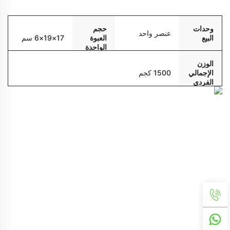
التعبئة والتسليم
وحدات
حجم
عنصر واحد
البيع
العبوة
17×19×6 سم
الواحدة
الوزن
الإجمالي
1500 كجم
الفردي