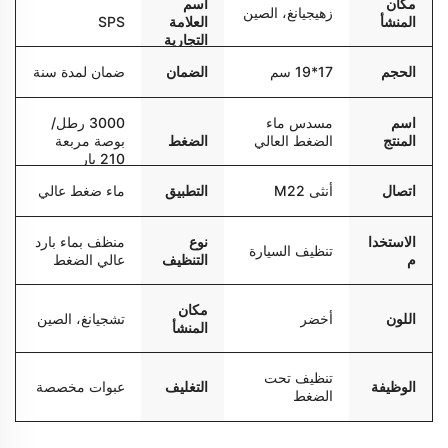
مكان
اسم
زهيجيانغ، الصين
المنشأ
العلامة
SPS
التجارية
الحجم
17*19 سم
الضمان
ضمان لمدة سنة
اسم
مسدس ماء
3000 رطل/
المنتج
الضغط العالي
الضغط
بوصة مربعة
210 بار
اتصال
أنثى M22
التطبيق
ماء ضغط عالي
الاستخدا
نوع
منظف بماء بارد
تنظيف السيارة
م
التنظيف
عالي الضغط
مكان
اللون
أخضر
تشجيانغ، الصين
المنشأ
تنظيف تحت
الوظيفة
التغليف
عبوات مخصصة
الضغط