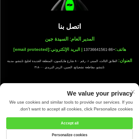
اتصل بنا
المدير العام: السيدة جين
هاتف:
| البريد الإلكتروني:
[email protected]
+86-13736641561
العنوان:
الطابق الثالث، المبنى ١، رقم ٨٠٠ شارع هايكسون، المنطقة الجديدة لخليج تايتشو، مدينة
تايتشو، مقاطعة تشجيانغ، الصين، الرمز البريدي ٣١٨٠٠٠
We value your privacy
جميع الحقوق محفوظة © شركة تايزهو شيوانج للتجهيزات النظيفة المحدودة |
We use cookies and similar tools to provide our services. If you
سياسة الخصوصية
|
المدونة
don't want to accept all cookies, click Personalize cookies.
Accept all
Personalize cookies