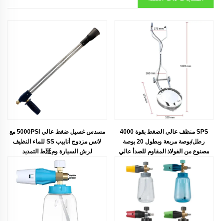
SPS منظف عالي الضغط بقوة 4000
مسدس غسيل ضغط عالي 5000PSI مع
رطل/بوصة مربعة وبطول 20 بوصة
لانس مزدوج أنابيب SS للماء النظيف
مصنوع من الفولاذ المقاوم للصدأ عالي
لرش السيارة وم延ط التمديد
الجودة لتنظيف الهيكل السفلي