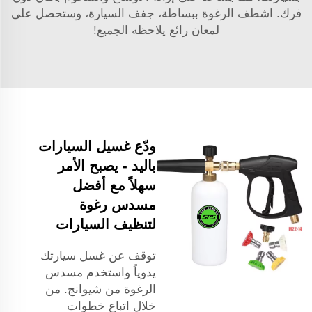
فرك. اشطف الرغوة ببساطة، جفف السيارة، وستحصل على
لمعان رائع يلاحظه الجميع!
ودّع غسيل السيارات
باليد - يصبح الأمر
سهلاً مع أفضل
مسدس رغوة
لتنظيف السيارات
توقف عن غسل سيارتك
يدوياً واستخدم مسدس
الرغوة من شيوانج. من
خلال اتباع خطوات