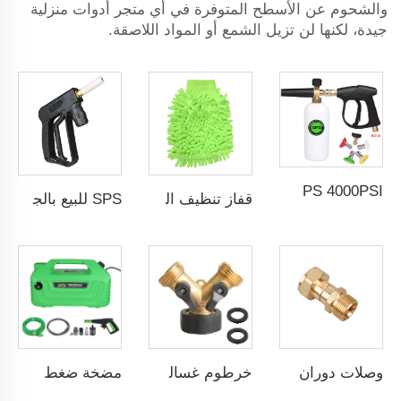
والشحوم عن الأسطح المتوفرة في أي متجر أدوات منزلية
جيدة، لكنها لن تزيل الشمع أو المواد اللاصقة.
SPS 4000PSI مدفع رغوة ثلجية مع رأس رغوة لتنظيف السيارة ومجموعة أدوات التنظيف
قفاز تنظيف السيارات SPS للبيع الساخن من الألياف الدقيقة الناعمة
SPS للبيع بالجملة مسدس رش بخار لغسل السيارات، مسدس تنظيف بالبخار عالي الضغط، مسدس بخار عالي الضغط وعالي الحرارة
وصلات دوران لغسالة الضغط العالي SPS، تركيبات خرطوم، وصلة سريعة، موصل، محول بندقية غسالة الضغط، موصل دوار
خرطوم غسالة الضغط العالي من SPS مع طقم فولاذي، صمام أنبوب مياه الحديقة
مضخة ضغط مياه احترافية من SPS للسيارات لغسل السيارات 100 بار 1800 واط، جهاز تنظيف عالي الضغط بمحرك استقرائي نحاسي عالي الجودة، قوة كهربائية 220 فولت، غسيل سيارات بالضغط