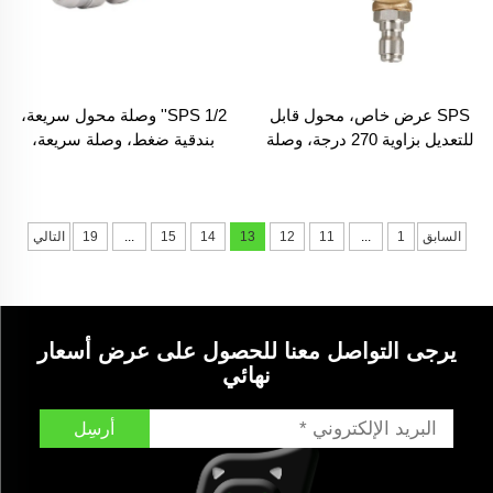
SPS عرض خاص، محول قابل
SPS 1/2'' وصلة محول سريعة،
للتعديل بزاوية 270 درجة، وصلة
بندقية ضغط، وصلة سريعة،
سريعة دوارة، وصلة سريعة
محول خرطوم غسالة المياه،
لتوصيل إكسسوارات تنظيف
السيارة
السابق
1
...
11
12
13
14
15
...
19
التالي
يرجى التواصل معنا للحصول على عرض أسعار
نهائي
أرسِل