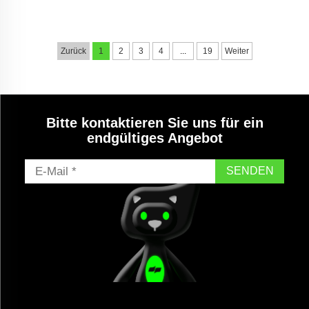
Saugschlauch, 3/8 Zoll
M22-14 Zoll
Schnellkupplungs-
Chemikalieneinspeisungs-Kit
Chemikalien-Einspeisungsset
für Hochdruckreiniger
für Hochdruckreiniger
Zurück
1
2
3
4
...
19
Weiter
Bitte kontaktieren Sie uns für ein
endgültiges Angebot
SENDEN