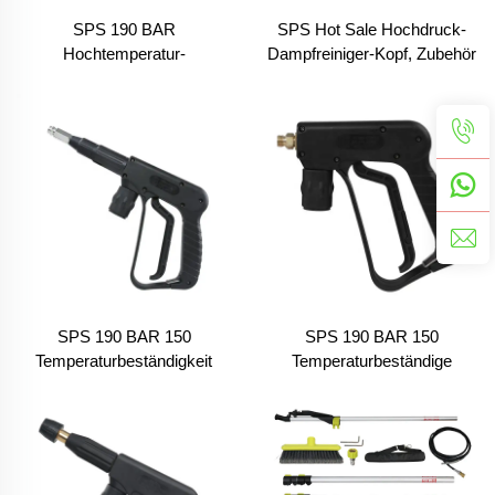
SPS 190 BAR
SPS Hot Sale Hochdruck-
Hochtemperatur-
Dampfreiniger-Kopf, Zubehör
Dampfpistole
für Autowaschanlage zur
Wassersparender
Innenraumreinigung und
Dampfreiniger für die
Absaugung
Autowäsche
SPS 190 BAR 150
SPS 190 BAR 150
Temperaturbeständigkeit
Temperaturbeständige
Edelstahl Hochtemperatur-
Sprühlanze aus technischem
Sprühpistole Dampfpistole für
Kunststoff Hochtemperatur-
die Autowäsche
Dampfstrahler Autowäsche