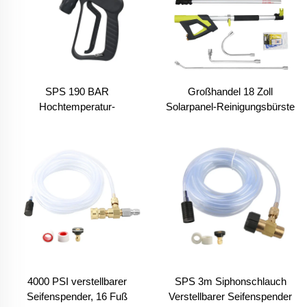
SPS 190 BAR
Großhandel 18 Zoll
Hochtemperatur-
Solarpanel-Reinigungsbürste
Dampfsprühpistole zur
Reinigungsset Aluminium-
Fahrzeugreinigung
Teleskopstange für
Dampfreiniger Autowäsche
Fensterreinigung mit 4
Verlängerungsstangen
4000 PSI verstellbarer
SPS 3m Siphonschlauch
Seifenspender, 16 Fuß
Verstellbarer Seifenspender