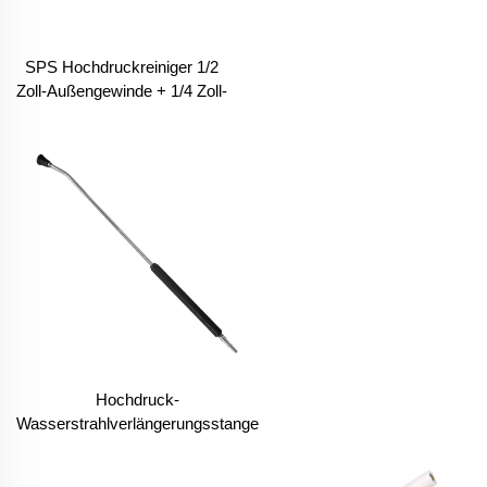
SPS Hochdruckreiniger 1/2
Zoll-Außengewinde + 1/4 Zoll-
Innengewinde
Schnellkupplungssatz
Edelstahl-Anschlüsse für
Schlauchgewinde
Hochdruck-
Wasserstrahlverlängerungsstange
25° Ventilator-Form Düse 120 cm
1/4 Zoll Kew Schnellstecker