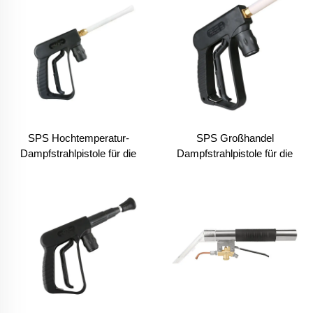
Edelstahl-Lanze für
Autowaschanlage
SPS Hochtemperatur-
SPS Großhandel
Dampfstrahlpistole für die
Dampfstrahlpistole für die
Autowäsche
Autowäsche Hochdruck-
Dampfreinigungspistole
Hochdruck- und
Hochtemperatur-
Dampfpistole