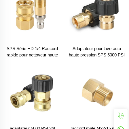
SPS Série HD 1/4 Raccord
Adaptateur pour lave-auto
rapide pour nettoyeur haute
haute pression SPS 5000 PSI
pression Nouveaux raccords
pour Nilfisk, raccords M22-14
rapides Adaptateur de
pour pistolet et tuyau de lave-
coupleur
auto
adaptateur 5000 PSI 3/8
raccord mâle M22-15 mm à