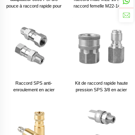
pouce à raccord rapide pour
raccord femelle M22-14 mm
lave-auto, raccord rapide
en laiton pour laveuse haute
pression 4500 PSI
Raccord SPS anti-
Kit de raccord rapide haute
enroulement en acier
pression SPS 3/8 en acier
inoxydable 3/8 femelle vers
inoxydable pour tuyau filetage
3/8 mâle pour nettoyeur haute
NPT
pression