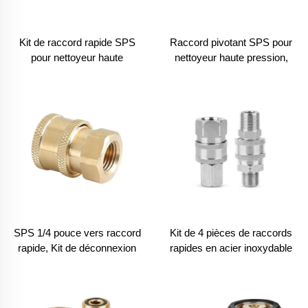
Kit de raccord rapide SPS
Raccord pivotant SPS pour
pour nettoyeur haute
nettoyeur haute pression,
pression, filetage mâle 1/2 +
raccords rapides, coupleur
visserie interne 1/4, raccords
pivotant, adaptateur pour
en acier inoxydable pour
pistolet de nettoyeur haute
tuyau
pression
SPS 1/4 pouce vers raccord
Kit de 4 pièces de raccords
rapide, Kit de déconnexion
rapides en acier inoxydable
rapide, Adaptateur pour
BSP 3/8 G, raccords,
nettoyeur haute pression
accouplement à déconnexion
rapide, raccordement rapide