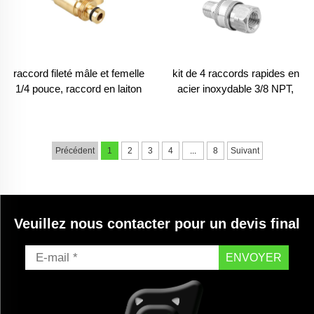
raccord fileté mâle et femelle
kit de 4 raccords rapides en
1/4 pouce, raccord en laiton
acier inoxydable 3/8 NPT,
pour laveur haute pression
raccords pour tuyau de
nettoyeur haute pression,
coupleur à déconnexion
rapide
Précédent
1
2
3
4
...
8
Suivant
Veuillez nous contacter pour un devis final
ENVOYER