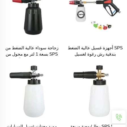
SPS أجهزة غسيل عالية الضغط
زجاجة سوداء عالية الضغط من
بندقية رش رغوة لغسيل
SPS بسعة 1 لتر مع محول من
السيارات مدفع رغوة ثلجية
الفولاذ المقاوم للصدأ وفوهة
بمحول ومسدس قصير
رغوة ثلجية من النحاس الأصفر
الصلب 1/4 بوصة مع وصلة
سريعة الإطلاق - رشاش رغوة
للسيارة
SPS 5000 رطل/بوصة مربعة
مورد معدات غسيل السيارات