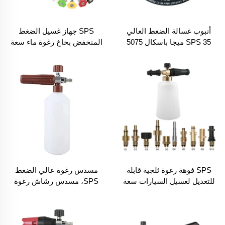
أنبوب غسالة الضغط العالي
SPS جهاز غسيل الضغط
SPS 35 ميجا باسكال 5075
المنخفض بخاخ رغوة ماء سعة
رطل/بوصة مربعة 33 قدم،
1 لتر لغسيل السيارات
أنبوب مرن من المطاط والفولاذ
بموصل سريع برأس عكسي
K.C. بطول 10 أمتار
SPS فوهة رغوة ثلجية قابلة
مسدس رغوة عالي الضغط
للتعديل لغسيل السيارات سعة
SPS، مسدس رشاش رغوة
2 لتر زجاجة بيضاء مدفع الرغوة
الثلج لغسيل السيارات