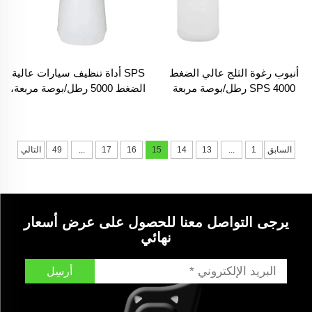
أنبوب رغوة الثلج عالي الضغط
SPS أداة تنظيف سيارات عالية
SPS 4000 رطل/بوصة مربعة
الضغط 5000 رطل/بوصة مربعة،
بسعة 2 لتر، زجاجة مدفع رغوة
مجموعة فوهة الرغوة الثلجية
لغسيل السيارات
سعة 1 لتر، رشاش رغوة لغسيل
السيارات
السابق
1
...
13
14
15
16
17
...
49
التالي
يرجى التواصل معنا للحصول على عرض أسعار
نهائي
أرسِل