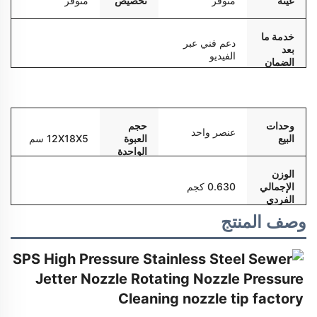
عينة
متوفر
تخصيص
متوفر
خدمة ما
دعم فني عبر
بعد
الفيديو
الضمان
التعبئة والتسليم
وحدات
حجم
عنصر واحد
البيع
العبوة
12X18X5 سم
الواحدة
الوزن
الإجمالي
0.630 كجم
الفردي
وصف المنتج