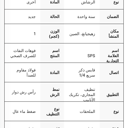
نوع
الرشاش
المادة
أخرى
الضمان
سنة واحدة
الحالة
جديد
مكان
الوزن
زهيجيانغ، الصين
1
المنشأ
(كجم)
اسم
اسم
فوهات النفاث
العلامة
SPS
المنتج
للصرف الصحي
التجارية
قابس ذكر
فولاذ مقاوم
اتصال
المادة
سريع 1/4
للصدأ
تنظيف
نمط
رأس رش دوار
التطبيق
المجاري، تكريك
الرش
الأنابيب
نوع
نوع
الملحقات
ضغط ماء عالٍ
التنظيف