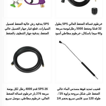
خرطوم غسالة الضغط العالي SPS بطول
SPS بندقية رش عالية الضغط لغسيل
32 قدمًا وضغط 5000 رطل/بوصة مربعة
السيارات، قطع غيار جهاز الغسيل عالي
و40 ميجا باسكال، خرطوم مطاطي أسود
الضغط، بندقية جهاز التنظيف بالضغط
مقاوم للضغط والالتواء
العالي
قضيب تمديد فوهة مسدس الماء عالي
SPS 26 قدم 4000 رطل لكل بوصة
الضغط على شكل مروحة بزاوية 25°،
مربعة 276 بار خرطوم غسالة الضغط
طوله 120 سم، قابس سريع بحجم 1/4
العالي، خرطوم مطاطي، موصل سريع
بوصة من نوع كيوي، ورمح من الفولاذ
M22-14