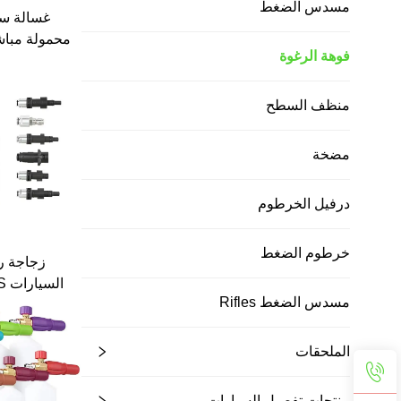
مسدس الضغط
غسالة سي
محمولة مباش
فوهة الرغوة
مربعة، م
رش ورغوة 
منظف السطح
ال
مضخة
درفيل الخرطوم
خرطوم الضغط
زجاجة ر
مسدس الضغط Rifles
مربعة، مدفع
الملحقات
منتجات تفصيل السيارات