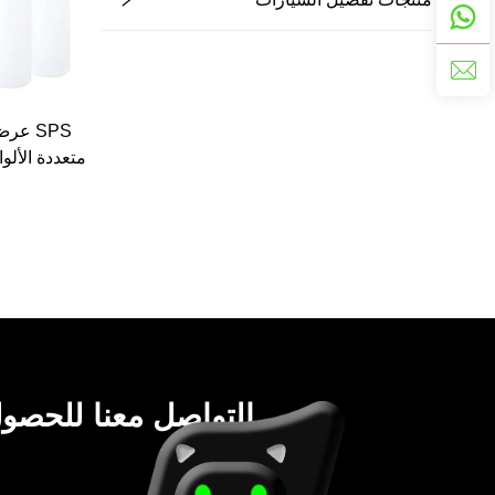
SPS ع
للتعديل، مدف
زجاجة غسي
بال
يرجى التواصل معنا للحص
أسعار نهائي