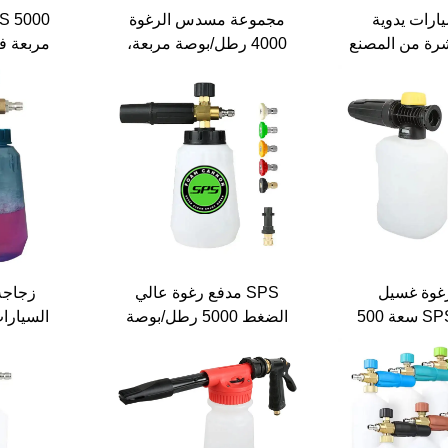
ارات يدوية
مجموعة مسدس الرغوة
رة من المصنع
4000 رطل/بوصة مربعة،
مربعة فو
بضغط 4000 رطل/بوصة
1/4 بوصة، مسدس غسيل
عالية الض
جموعة مسدس
الثلج الرغوي، فوهة صابون
فوهة 
لتنظيف عالي
غسيل السيارات، زجاجة
ضغط
رش ضغط عالي
غوة غسيل
SPS مدفع رغوة عالي
زجاجة
السيارات SPS سعة 500
الضغط 5000 رطل/بوصة
مل و2300 رطل/بوصة
مربعة مع قضيب تمديد
سيارات، م
 رغوة للتنظيف
وفوهة رغوة ثلجية مع
شفافة، ر
موصل سريع
ع