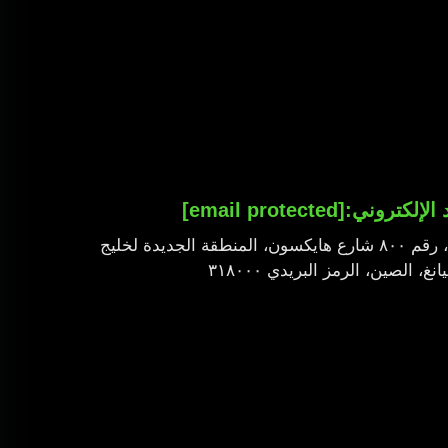
د الإلكتروني:
[email protected]
الطابق الثالث، المبنى ١، رقم ٨٠٠ شارع هايكسون، المنطقة الجديدة لخليج
 الصين، الرمز البريدي ٣١٨٠٠٠