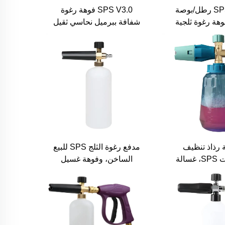
SPS 5000 رطل/بوصة
SPS V3.0 فوهة رغوة
هة رغوة ثلجية
شفافة ببرميل نحاسي ثقيل
غط، مدفع رغوة،
M22 و1/4 بوصة، مسدس
رغوة، مدفع
رغوة سائل الصابون الأفضل
 رذاذ تنظيف
مدفع رغوة الثلج SPS للبيع
السيارات SPS، غسالة
الساخن، وفوهة غسيل
دفع رغوة ثلجية
السيارات بالرغوة
شاش رغوة ضغط
الٍ PA