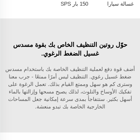
غسالة سيارات محمولة بضغط عالٍ من نوع SPS قوة 1500 واط، 220 فولت، ضغط يصل إلى 130 بار، متوفرة للتصدير بالجملة من مصنع صيني في مقاطعة تشيجيانغ مع إمكانية التخصيص OEM و ODM.
150 بار SPS محمولة مخصصة ثقيلة الاجهاد 3000 وات عجلتين غسالة ضغط عالي 220 فولت غسل جيت تنظيف آلة غسيل سيارات بالجملة مصنع صيني OEM & مخصص متاح
حوّل روتين التنظيف الخاص بك بقوة مسدس
غسيل الضغط الرغوي.
أضف قوة دفع لعملية التنظيف الخاصة بك باستخدام مسدس
ضغط غسيل رغوي. التنظيف ليس أمرًا ممتعًا - جرب معنا
وسترى كم هو سهل وممتع القيام بذلك. تعمل الرغوة على
تفكيك الأوساخ والتلوث، لذلك يصبح مسحها وإزالتها بالماء
أسهل بكثير. ستتفاجأ بمدى سرعة إمكانية جعل المساحات
الخارجية الخاصة بك تبدو منعشة.