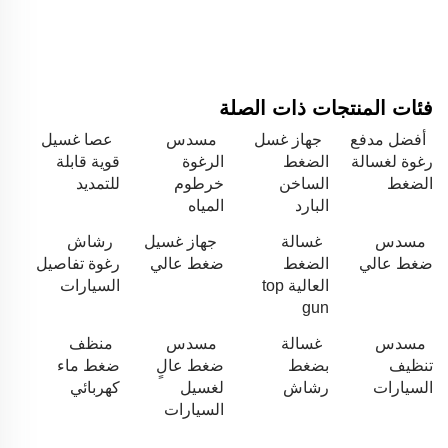
فئات المنتجات ذات الصلة
أفضل مدفع
جهاز غسل
مسدس
عصا غسيل
رغوة لغسالة
الضغط
الرغوة
قوية قابلة
الضغط
الساخن
خرطوم
للتمديد
البارد
المياه
مسدس
غسالة
جهاز غسيل
رشاش
ضغط عالي
الضغط
ضغط عالي
رغوة تفاصيل
العالية top
السيارات
gun
مسدس
غسالة
مسدس
منظف
تنظيف
بضغط
ضغط عالٍ
ضغط ماء
السيارات
رشاش
لغسيل
كهربائي
السيارات