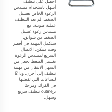
احصل على تنظيف
أسهل باستخدام مسدس
الرغوة الخاص بغسيل
الضغط. لم يعد التنظيف
عملية طويلة. مع
مسدس رغوة غسيل
الضغط من شوانق،
ستكمل المهمة في أقصر
وقت ممكن. الاتصال
السريع لمسدس الرغوة
بغسيل الضغط يجعل من
السهل الانتقال من مهمة
تنظيف إلى أخرى. وداعًا
للساعات التي تقضيها
في الفرك، ومرحبًا
برoutine تنظيف سريع
وسهل.