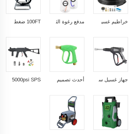
خراطيم غسيل ضغط عالي SPS 5800 PSI بطول 100 قدم مع فوهة تنظيف مجاري دوارة وملحقات M-NPT
مدفع رغوة الثلج مقاس 1/4" QC M22-14 من البرونز الصلب مع جهاز قفل سهل وقارورة شفافة سعتها لتر واحد
100FT ضغط ثقيل صناعي حبل غسيل سيارات يدوي بطول 30 متر مع فوهة الصرف القابلة للدوران
جهاز غسيل سيارات بضغط عالٍ SPS 40دقائق / لتر 5000PSI مسدسات مياه غسيل سيارات مصنوعة من الفولاذ المقاوم للصدأ 304 مع خرطوم رغوة ومسمار أنثى G3/8"
أحدث تصميم لبندقية ضغط عالي 3000 رطل/بوصة مربعة 210 بار، بندقية تنظيف السيارات بالضغط العالي، رذاذ غسيل المياه، بندقية غسالة الضغط العالي
5000psi SPS مسدس ماء نحاسي عالي الضغط لغسيل السيارات شكل بندقية محاكاة MP5 مسدس رش غسيل سيارات بالجملة من مصنع صيني OEM & ODM متاح للتخصيص