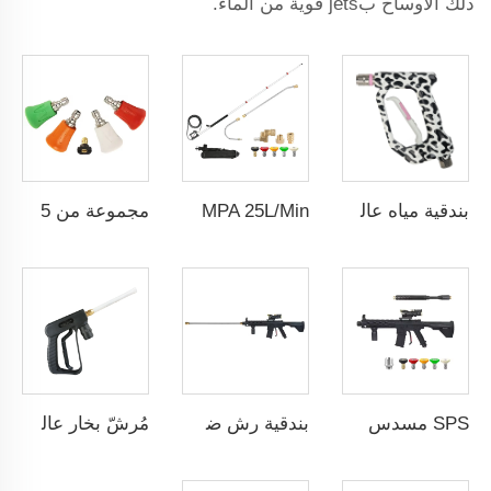
ذلك الأوساخ بjets قوية من الماء.
بندقية مياه عالية الضغط من النحاس بقوة 4000PSI مع دوران تلقائي واتصال سريع ومزودة بوظيفة قفل تلقائي لتنظيف السيارات
SPS 29MPA 25L/Min قضيب تمديد قابل للطي من 4 أقسام لغسالة ضغط عالي بندقية ماء ضغط عالي نظافة مجاري المياه القابلة للتمديد
مجموعة من 5 قطع من فوهات غسالة الضغط العالي مقاومة للصدمات بقطر 1/4" مع أغطية السيليكون، فوهات رش المياه عالية الضغط
SPS مسدس مياه بضغط عالٍ لغسل السيارات مع ذراع تمديد
بندقية رش ضغط احترافية SPS 345 بار 5000 رطل/بوصة مربعة طراز جديد مع عصا تمديد لغسالة الضغط
مُرشّ بخار عالي الحرارة SPS لغسل السيارات