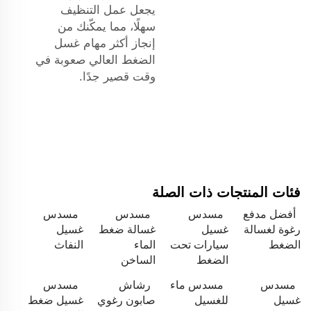
يجعل عمل التنظيف
سهلًا، مما يمكّنك من
إنجاز أكثر مهام غسل
الضغط العالي صعوبة في
وقت قصير جدًا.
فئات المنتجات ذات الصلة
أفضل مدفع
مسدس
مسدس
مسدس
رغوة لغسالة
غسيل
غسالة ضغط
غسيل
الضغط
سيارات تحت
الماء
النفاث
الضغط
الساخن
مسدس
مسدس ماء
رشاش
مسدس
غسيل
للغسيل
صابون رغوي
غسيل ضغط