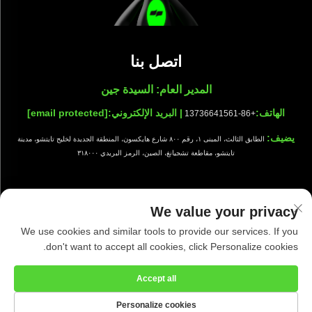
اتصل بنا
المدير العام: السيدة جين
الهاتف:
| البريد الإلكتروني:
[email protected]
+86-13736641561
يضيف:
الطابق الثالث، المبنى ١، رقم ٨٠٠ شارع هايكسون، المنطقة الجديدة لخليج تايتشو، مدينة
تايتشو، مقاطعة تشجيانغ، الصين، الرمز البريدي ٣١٨٠٠٠
We value your privacy
جميع الحقوق محفوظة © شركة تايزهو شيوانج للتجهيزات النظيفة المحدودة |
We use cookies and similar tools to provide our services. If you
سياسة الخصوصية
|
مدونة
don't want to accept all cookies, click Personalize cookies.
Accept all
Personalize cookies