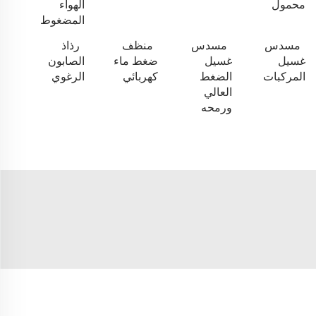
محمول
الهواء
المضغوط
مسدس
مسدس
منظف
رذاذ
غسيل
غسيل
ضغط ماء
الصابون
المركبات
الضغط
كهربائي
الرغوي
العالي
ورمحه