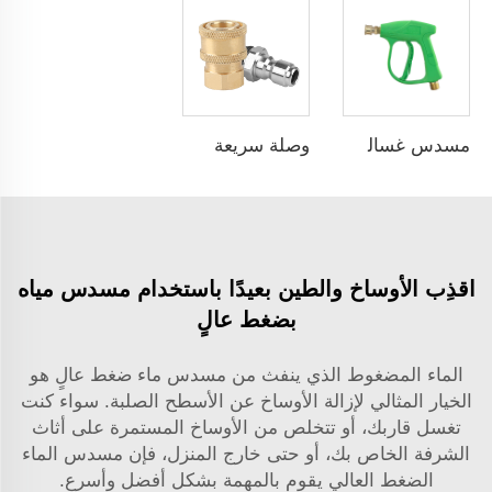
مسدس غسالة الضغط العالي 3000 رطل/بوصة مربعة 210 بار، مسدس الغسالة الكهربائية مع مقبض قفل، مسدس غسيل السيارات
وصلة سريعة SPS G M14، وصلة توصيل سريعة من الفولاذ المقاوم للصدأ والنحاس، قطعة توصيل نحاسية لغسالة الضغط العالي وغسيل السيارات
اقذِب الأوساخ والطين بعيدًا باستخدام مسدس مياه
بضغط عالٍ
الماء المضغوط الذي ينفث من مسدس ماء ضغط عالٍ هو
الخيار المثالي لإزالة الأوساخ عن الأسطح الصلبة. سواء كنت
تغسل قاربك، أو تتخلص من الأوساخ المستمرة على أثاث
الشرفة الخاص بك، أو حتى خارج المنزل، فإن مسدس الماء
الضغط العالي يقوم بالمهمة بشكل أفضل وأسرع.