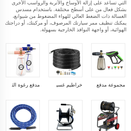
التي تساعد على إزالة الأوساخ والأتربة والرواسب الأخرى
بشكل فعال من على أسطح مختلفة. باستخدام مسدس
الغسالة ذات الضغط العالي للهواء المضغوط من شيوانغ،
يمكنك تنظيف ممر سيارتك المرصوف، أو مركبتك، أو دراجتك
الهوائية، أو واجهة النوافذ الخارجية بسهولة.
مجموعة مدفع رغوة الثلج تحت الضغط العالي SPS 4000 PSI مع خراطيم بألوان مختلفة ومخرج M22-14
خراطيم غسيل ضغط عالي SPS 5800 PSI بطول 100 قدم مع فوهة تنظيف مجاري دوارة وملحقات M-NPT
مدفع رغوة الثلج مقاس 1/4" QC M22-14 من البرونز الصلب مع جهاز قفل سهل وقارورة شفافة سعتها لتر واحد