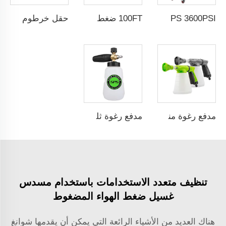
SPS 3600PSI كهربائي التشغيل تنظيف بالضغط العالي ماكينة غسيل سيارات صرف مياه الصرف الصحي
100FT ضغط ثقيل صناعي حبل غسيل سيارات يدوي بطول 30 متر مع فوهة الصرف القابلة للدوران
حقل خرطوم بخار عالي الجودة 33FT أزرق ضغط عالٍ خرطوم غسيل سيارات بالماء الساخن بالجملة من مصنع صيني مع خدمات OEM و ODM حسب الطلب
مدفع رغوة منخفض الضغط سعة 800مل يُوصل بالخراطيم، مدفع رغوة ثلجية لغسيل السيارات
مدفع رغوة ثلجية سعة 1لتر بضغط عالٍ يصل إلى 5000PSI من SPS، مصنوع من السبائك، مخصص لغسيل السيارات
تنظيف متعدد الاستخدامات باستخدام مسدس
غسيل ضغط الهواء المضغوط
هناك العديد من الأشياء الرائعة التي يمكن أن يقدمها شوانغ