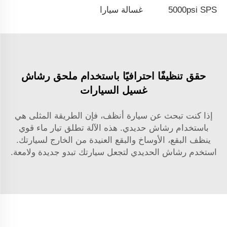
5000psi SPS مسدس ماء نحاسي عالي الضغط لغسيل السيارات شكل بندقية محاكاة MP5 مسدس رش غسيل سيارات بالجملة من مصنع صيني OEM & ODM متاح للتخصيص
غسالة سيارات محمولة بضغط عالٍ من نوع SPS قوة 1500 واط، 220 فولت، ضغط يصل إلى 130 بار، متوفرة للتصدير بالجملة من مصنع صيني في مقاطعة تشيجيانغ مع إمكانية التخصيص OEM و ODM.
حقق تنظيفًا احترافيًا باستخدام ملحق رشاش
غسيل السيارات
إذا كنت تبحث عن سيارة أنظف، فإن الطريقة المثلى هي
باستخدام رشاش حديدي. هذه الآلة تطلق تيار ماء قوي
ينظف البقع، الأوساخ والبقع العنيدة من الخارج لسيارتك.
استخدم رشاش الحديدي لتجعل سيارتك تبدو جديدة ولامعة.