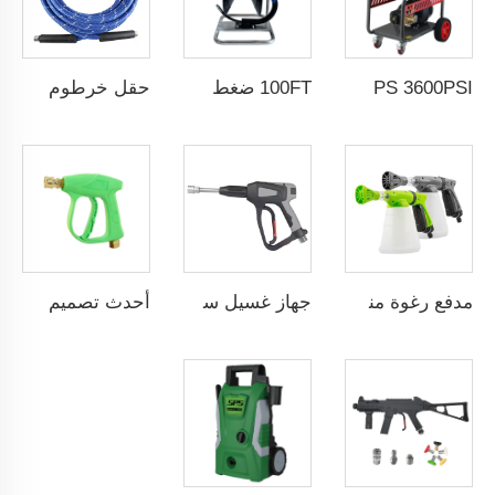
SPS 3600PSI كهربائي التشغيل تنظيف بالضغط العالي ماكينة غسيل سيارات صرف مياه الصرف الصحي
100FT ضغط ثقيل صناعي حبل غسيل سيارات يدوي بطول 30 متر مع فوهة الصرف القابلة للدوران
حقل خرطوم بخار عالي الجودة 33FT أزرق ضغط عالٍ خرطوم غسيل سيارات بالماء الساخن بالجملة من مصنع صيني مع خدمات OEM و ODM حسب الطلب
مدفع رغوة منخفض الضغط سعة 800مل يُوصل بالخراطيم، مدفع رغوة ثلجية لغسيل السيارات
جهاز غسيل سيارات بضغط عالٍ SPS 40دقائق / لتر 5000PSI مسدسات مياه غسيل سيارات مصنوعة من الفولاذ المقاوم للصدأ 304 مع خرطوم رغوة ومسمار أنثى G3/8"
أحدث تصميم لبندقية ضغط عالي 3000 رطل/بوصة مربعة 210 بار، بندقية تنظيف السيارات بالضغط العالي، رذاذ غسيل المياه، بندقية غسالة الضغط العالي