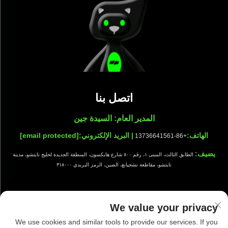
اتصل بنا
المدير العام: السيدة جين
الهاتف:
| البريد الإلكتروني:
[email protected]
+86-13736641561
يضيف:
الطابق الثالث، المبنى ١، رقم ٨٠٠ شارع هايكسون، المنطقة الجديدة لخليج تايتشو، مدينة
تايتشو، مقاطعة تشجيانغ، الصين، الرمز البريدي ٣١٨٠٠٠
We value your privacy
جميع الحقوق محفوظة © شركة تايزهو شيوانج للتجهيزات النظيفة المحدودة |
We use cookies and similar tools to provide our services. If you
سياسة الخصوصية
|
مدونة