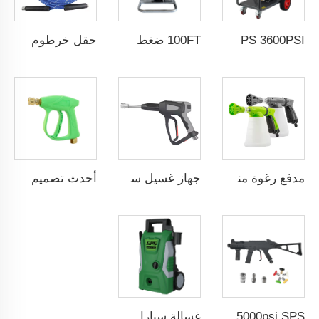
SPS 3600PSI كهربائي التشغيل تنظيف بالضغط العالي ماكينة غسيل سيارات صرف مياه الصرف الصحي
100FT ضغط ثقيل صناعي حبل غسيل سيارات يدوي بطول 30 متر مع فوهة الصرف القابلة للدوران
حقل خرطوم بخار عالي الجودة 33FT أزرق ضغط عالٍ خرطوم غسيل سيارات بالماء الساخن بالجملة من مصنع صيني مع خدمات OEM و ODM حسب الطلب
مدفع رغوة منخفض الضغط سعة 800مل يُوصل بالخراطيم، مدفع رغوة ثلجية لغسيل السيارات
جهاز غسيل سيارات بضغط عالٍ SPS 40دقائق / لتر 5000PSI مسدسات مياه غسيل سيارات مصنوعة من الفولاذ المقاوم للصدأ 304 مع خرطوم رغوة ومسمار أنثى G3/8"
أحدث تصميم لبندقية ضغط عالي 3000 رطل/بوصة مربعة 210 بار، بندقية تنظيف السيارات بالضغط العالي، رذاذ غسيل المياه، بندقية غسالة الضغط العالي
5000psi SPS مسدس ماء نحاسي عالي الضغط لغسيل السيارات شكل بندقية محاكاة MP5 مسدس رش غسيل سيارات بالجملة من مصنع صيني OEM & ODM متاح للتخصيص
غسالة سيارات محمولة بضغط عالٍ من نوع SPS قوة 1500 واط، 220 فولت، ضغط يصل إلى 130 بار، متوفرة للتصدير بالجملة من مصنع صيني في مقاطعة تشيجيانغ مع إمكانية التخصيص OEM و ODM.