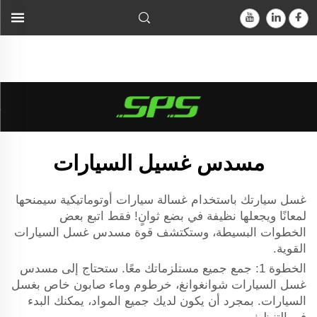
غسالة سيارات أوتوماتيكية يمنحها اللمعان ويجعلها نظيفة في غضون
ثوانٍ قليلة! ما عليك سوى اتباع بضع خطوات بسيطة، ثم ستدرك القوة
الهائلة لـ...">
مسدس غسيل السيارات
غسل سيارتك باستخدام
غسالة سيارات أوتوماتيكية
سيمنحها
لمعانًا ويجعلها نظيفة في بضع ثوانٍ! فقط اتبع بعض
الخطوات البسيطة، وستكتشف قوة مسدس غسل السيارات
القوية.
الخطوة 1: جمع جميع مستلزماتك معًا. ستحتاج إلى مسدس
غسل السيارات شوانغوانغ، خرطوم وماء صابون خاص بغسل
السيارات. بمجرد أن يكون لديك جميع المواد، يمكنك البدء