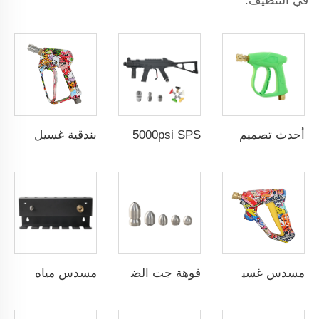
في التنظيف.
أحدث تصميم لبندقية ضغط عالي 3000 رطل/بوصة مربعة 210 بار، بندقية تنظيف السيارات بالضغط العالي، رذاذ غسيل المياه، بندقية غسالة الضغط العالي
5000psi SPS مسدس ماء نحاسي عالي الضغط لغسيل السيارات شكل بندقية محاكاة MP5 مسدس رش غسيل سيارات بالجملة من مصنع صيني OEM & ODM متاح للتخصيص
بندقية غسيل عالية الضغط SPS مقعد سهل الإغلاق 5000PSI نحاس صلب فوهات G3/8 أنثى دوارة مع طلاء ألوان لبندقية غسيل السيارات بالجملة مصنع صيني OEM وشعار متاح للتخصيص
مسدس غسيل سيارات بضغط عالٍ 5000PSI مسدس رش ماء نحاسي اللون معدات تنظيف مسدس غسيل سيارات مع Kopling سريع بقطر 1/4"
فوهة جت الضغط العالي، فوهة تنظيف الصرف الصحي، أدوات تنظيف الصرف الصحي، منظف الأنابيب، فوهة تنظيف المصارف والصرف الصحي
مسدس مياه عالي الضغط 1/4 بوصة حامل معدني للتركيب على الحائط مع زجاجة رغوة ومنظم لملحقات غسيل السيارة/الفوهة