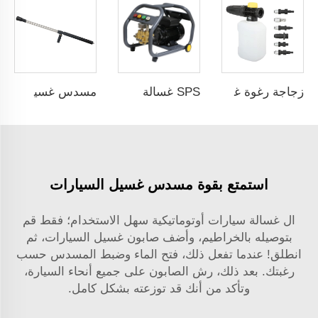
زجاجة رغوة غسيل السيارات SPS سعة 500 مل و2300 رطل/بوصة مربعة، مدفع رغوة للتنظيف
SPS غسالة ضغط كهربائية بمحرّك حثي 3000 واط لغسيل السيارات - 150 بار - غسالة ضغط محمولة
مسدس غسيل ضغط عالٍ 4000PSI مع أنبوب مزدوج من الفولاذ المقاوم للصدأ لتنظيف المياه الباردة رشاش غسيل سيارات مع تمديدات
استمتع بقوة مسدس غسيل السيارات
ال
غسالة سيارات أوتوماتيكية
سهل الاستخدام؛ فقط قم
بتوصيله بالخراطيم، وأضف صابون غسيل السيارات، ثم
انطلق! عندما تفعل ذلك، فتح الماء وضبط المسدس حسب
رغبتك. بعد ذلك، رش الصابون على جميع أنحاء السيارة،
وتأكد من أنك قد توزعته بشكل كامل.