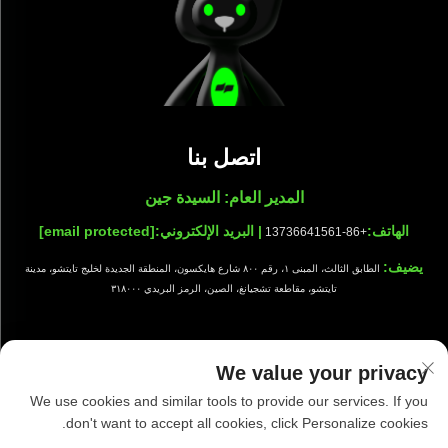
اتصل بنا
المدير العام: السيدة جين
الهاتف:
| البريد الإلكتروني:
[email protected]
+86-13736641561
يضيف:
الطابق الثالث، المبنى ١، رقم ٨٠٠ شارع هايكسون، المنطقة الجديدة لخليج تايتشو، مدينة
تايتشو، مقاطعة تشجيانغ، الصين، الرمز البريدي ٣١٨٠٠٠
We value your privacy
جميع الحقوق محفوظة © شركة تايزهو شيوانج للتجهيزات النظيفة المحدودة |
We use cookies and similar tools to provide our services. If you
سياسة الخصوصية
|
مدونة
don't want to accept all cookies, click Personalize cookies.