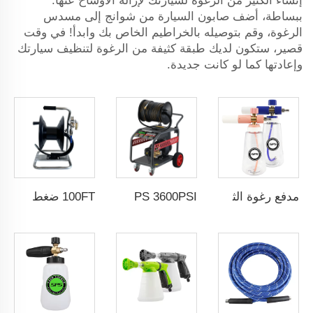
إنشاء الكثير من الرغوة لسيارتك لإزالة الأوساخ عنها.
ببساطة، أضف صابون السيارة من شوانج إلى مسدس
الرغوة، وقم بتوصيله بالخراطيم الخاص بك وابدأ! في وقت
قصير، ستكون لديك طبقة كثيفة من الرغوة لتنظيف سيارتك
وإعادتها كما لو كانت جديدة.
مدفع رغوة الثلج مقاس 1/4" QC M22-14 من البرونز الصلب مع جهاز قفل سهل وقارورة شفافة سعتها لتر واحد
SPS 3600PSI كهربائي التشغيل تنظيف بالضغط العالي ماكينة غسيل سيارات صرف مياه الصرف الصحي
100FT ضغط ثقيل صناعي حبل غسيل سيارات يدوي بطول 30 متر مع فوهة الصرف القابلة للدوران