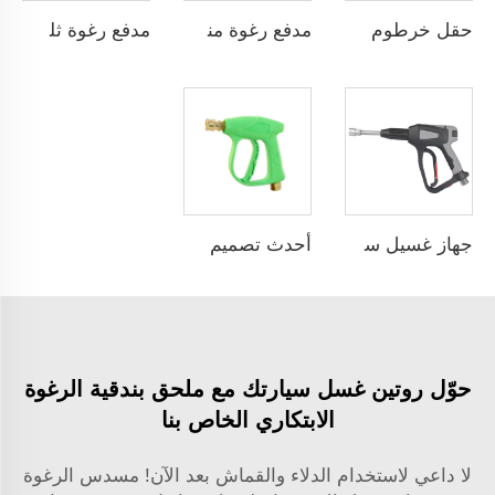
حقل خرطوم بخار عالي الجودة 33FT أزرق ضغط عالٍ خرطوم غسيل سيارات بالماء الساخن بالجملة من مصنع صيني مع خدمات OEM و ODM حسب الطلب
مدفع رغوة منخفض الضغط سعة 800مل يُوصل بالخراطيم، مدفع رغوة ثلجية لغسيل السيارات
مدفع رغوة ثلجية سعة 1لتر بضغط عالٍ يصل إلى 5000PSI من SPS، مصنوع من السبائك، مخصص لغسيل السيارات
جهاز غسيل سيارات بضغط عالٍ SPS 40دقائق / لتر 5000PSI مسدسات مياه غسيل سيارات مصنوعة من الفولاذ المقاوم للصدأ 304 مع خرطوم رغوة ومسمار أنثى G3/8"
أحدث تصميم لبندقية ضغط عالي 3000 رطل/بوصة مربعة 210 بار، بندقية تنظيف السيارات بالضغط العالي، رذاذ غسيل المياه، بندقية غسالة الضغط العالي
حوّل روتين غسل سيارتك مع ملحق بندقية الرغوة
الابتكاري الخاص بنا
لا داعي لاستخدام الدلاء والقماش بعد الآن! مسدس الرغوة