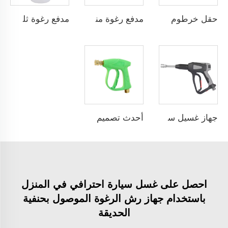
حقل خرطوم بخار عالي الجودة 33FT أزرق ضغط عالٍ خرطوم غسيل سيارات بالماء الساخن بالجملة من مصنع صيني مع خدمات OEM و ODM حسب الطلب
مدفع رغوة منخفض الضغط سعة 800مل يُوصل بالخراطيم، مدفع رغوة ثلجية لغسيل السيارات
مدفع رغوة ثلجية سعة 1لتر بضغط عالٍ يصل إلى 5000PSI من SPS، مصنوع من السبائك، مخصص لغسيل السيارات
جهاز غسيل سيارات بضغط عالٍ SPS 40دقائق / لتر 5000PSI مسدسات مياه غسيل سيارات مصنوعة من الفولاذ المقاوم للصدأ 304 مع خرطوم رغوة ومسمار أنثى G3/8"
أحدث تصميم لبندقية ضغط عالي 3000 رطل/بوصة مربعة 210 بار، بندقية تنظيف السيارات بالضغط العالي، رذاذ غسيل المياه، بندقية غسالة الضغط العالي
احصل على غسل سيارة احترافي في المنزل
باستخدام جهاز رش الرغوة الموصول بحنفية
الحديقة