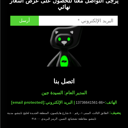
يرجى التواصل معنا للحصول على عرض أسعار
نهائي
أرسل
اتصل بنا
المدير العام: السيدة جين
الهاتف:
| البريد الإلكتروني:
[email protected]
+86-13736641561
يضيف:
الطابق الثالث، المبنى ١، رقم ٨٠٠ شارع هايكسون، المنطقة الجديدة لخليج تايتشو، مدينة
تايتشو، مقاطعة تشجيانغ، الصين، الرمز البريدي ٣١٨٠٠٠