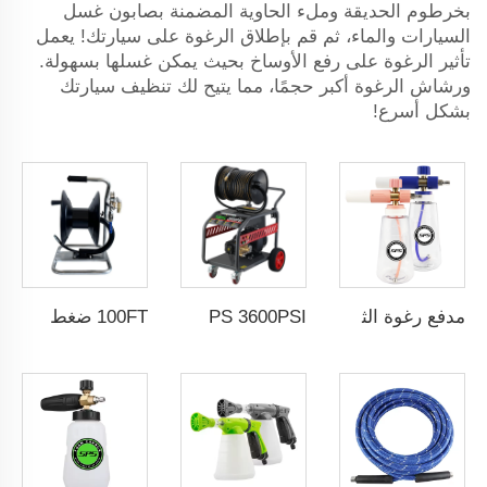
بخرطوم الحديقة وملء الحاوية المضمنة بصابون غسل
السيارات والماء، ثم قم بإطلاق الرغوة على سيارتك! يعمل
تأثير الرغوة على رفع الأوساخ بحيث يمكن غسلها بسهولة.
ورشاش الرغوة أكبر حجمًا، مما يتيح لك تنظيف سيارتك
بشكل أسرع!
مدفع رغوة الثلج مقاس 1/4" QC M22-14 من البرونز الصلب مع جهاز قفل سهل وقارورة شفافة سعتها لتر واحد
SPS 3600PSI كهربائي التشغيل تنظيف بالضغط العالي ماكينة غسيل سيارات صرف مياه الصرف الصحي
100FT ضغط ثقيل صناعي حبل غسيل سيارات يدوي بطول 30 متر مع فوهة الصرف القابلة للدوران