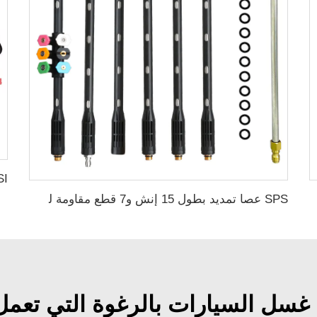
، مسدس غسيل السيارات للتنظيف
SPS عصا تمديد بطول 15 إنش و7 قطع مقاومة لضغط 4000PSI لمدفع غسيل سيارات لتنظيف السيارات مع مجموعة من 6 قطع فوهات من الستانلس ستيل
 غسل السيارات بالرغوة التي تعم