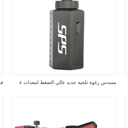
صدأ مع ختم دائري لتصفية الرغوة المضغوطة
مسدس رغوة ثلجية جديد عالي الضغط لمعدات غسل السيارات مع موصل سريع مسدس رش شامبو