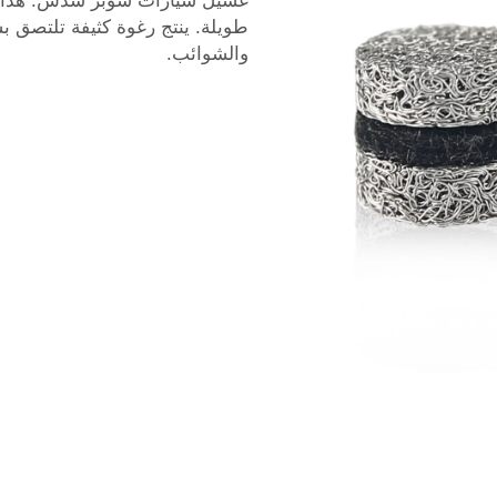
غسيل سيارات سوبر سدس. هذا الص
طويلة. ينتج رغوة كثيفة تلتصق 
والشوائب.