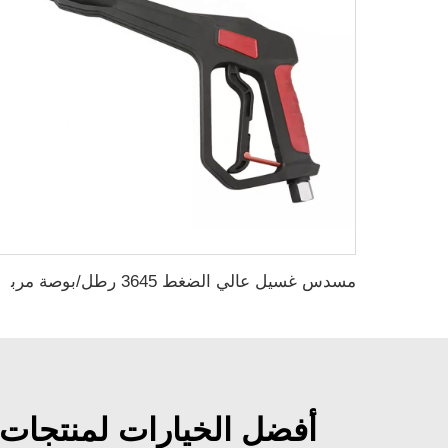
مسدس غسيل عالي الضغط 3645 رطل/بوصة مربعة، مسدس رش ماء عالي الضغط
أفضل الخيارات لمنتجات