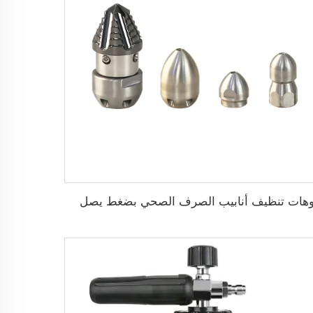
فوهات تنظيف أنابيب الصرف الصحي بضغط يصل إلى 250 بار قطرها 1/2" مع رشاشات تنظيف على شكل قطرات المطر بدائرة 360 درجة