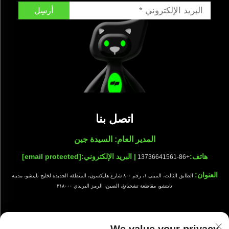
أرسِل
اتصل بنا
المدير العام: السيدة جين
هاتف:
| البريد الإلكتروني:
[email protected]
+86-13736641561
العنوان:
الطابق الثالث، المبنى ١، رقم ٨٠٠ شارع هايكسون، المنطقة الجديدة لخليج تايتشو، مدينة
تايتشو، مقاطعة تشجيانغ، الصين، الرمز البريدي ٣١٨٠٠٠