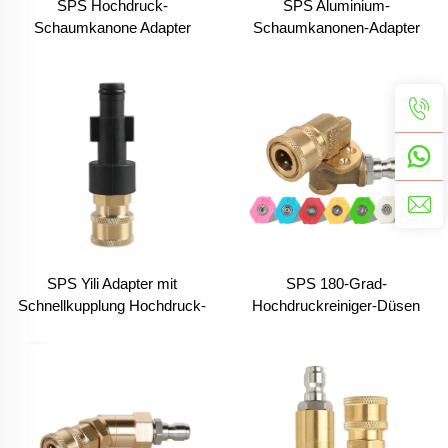
SPS Hochdruck-
SPS Aluminium-
Schaumkanone Adapter
Schaumkanonen-Adapter
Nilfisk Serie für Auto-
und -Verbinder
Reinigung und Anschlüsse für
Schnellverschluss-
Schneefoam Lanze Kanone
Anschlüsse
Autowaschzubehör
SPS Yili Adapter mit
SPS 180-Grad-
Schnellkupplung Hochdruck-
Hochdruckreiniger-Düsen
Reinigungsanschluss
Spitzen Schnellkupplungs-
Schnellverbinder
Schwenkadapter Drehdüse
für Hochdruckreiniger