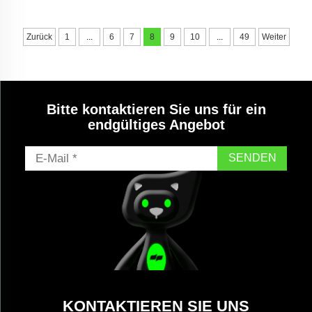
Lanzenanschluss
Zurück
1
...
6
7
8
9
10
...
49
Weiter
Bitte kontaktieren Sie uns für ein
endgültiges Angebot
SENDEN
KONTAKTIEREN SIE UNS