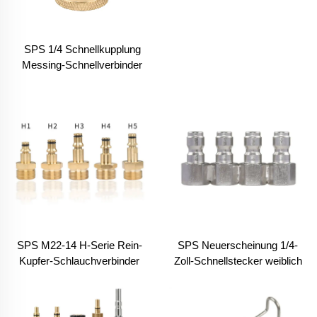
SPS 1/4 Schnellkupplung
Messing-Schnellverbinder
Schnellentriegelungsarmaturen
Anschluss für
Hochdruckreiniger
SPS M22-14 H-Serie Rein-
SPS Neuerscheinung 1/4-
Kupfer-Schlauchverbinder
Zoll-Schnellstecker weiblich
Schnellkupplung geeignet für
Edelstahl-Anschluss für
Bosch
Spritzpistole