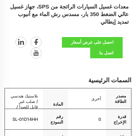
معدات غسيل السيارات الرائجة من SPS، جهاز غسيل
عالي الضغط 350 بار، مسدس رش الماء مع أنبوب
تمديد إيطالي
احصل على عرض أسعار
اتصل بنا
السمات الرئيسية
مصدر
بلاستيك هندسي
أخرى
الطاقة
/ صلب غير
المادة
قابل للصدأ /
نحاس
قدرة
رقم
SL-01D14HH
0
الإخراج
النموذج