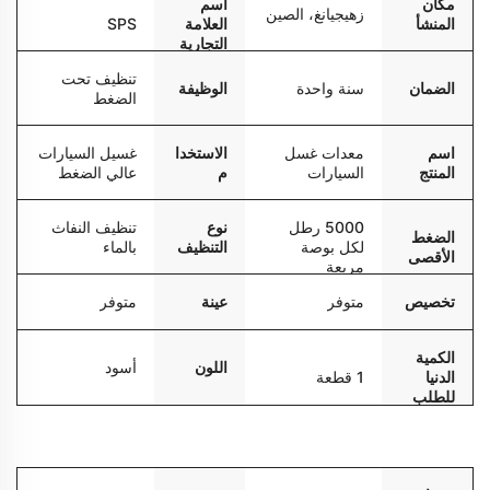
مكان
اسم
زهيجيانغ، الصين
المنشأ
العلامة
SPS
التجارية
تنظيف تحت
الضمان
سنة واحدة
الوظيفة
الضغط
اسم
معدات غسل
الاستخدا
غسيل السيارات
المنتج
السيارات
م
عالي الضغط
5000 رطل
نوع
تنظيف النفاث
الضغط
لكل بوصة
التنظيف
بالماء
الأقصى
مربعة
تخصيص
متوفر
عينة
متوفر
الكمية
اللون
أسود
الدنيا
1 قطعة
للطلب
التعبئة والتسليم