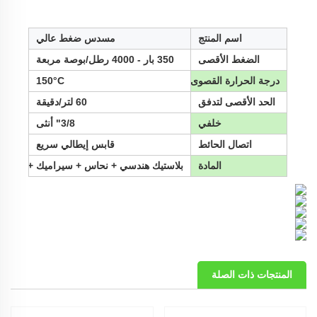
اسم المنتج
مسدس ضغط عالي
الضغط الأقصى
350 بار - 4000 رطل/بوصة مربعة
درجة الحرارة القصوى
150°C
الحد الأقصى لتدفق
60 لتر/دقيقة
خلفي
3/8" أنثى
اتصال الحائط
قابس إيطالي سريع
المادة
بلاستيك هندسي + نحاس + سيراميك + فولاذ م
المنتجات ذات الصلة