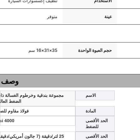
الاستخدام
تنظيف إكسسوارات السيارة
عينة
متوفر
حجم العبوة الواحدة
35×31×16 سم
وصف ا
الاسم
مجموعة بندقية وخرطوم الغسالة ذا
الضغط العال
المادة
فولاذ مقاوم للصد
الحد الأقصى
4000 psi
للضغط
الحد الأقصى
25 لتر/دقيقة (7 جالون أمريكي/دقيقة)