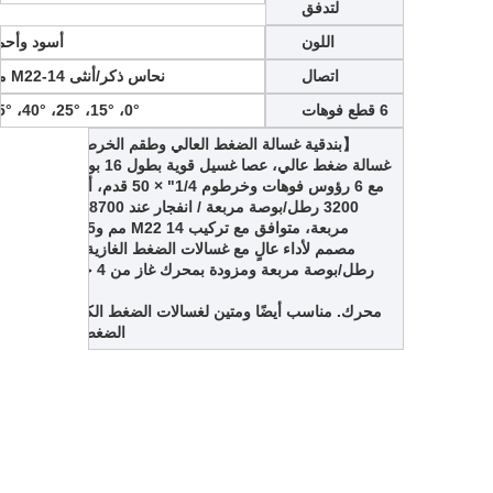
لتدفق
اللون
أسود وأحم
اتصال
نحاس ذكر/أنثى M22-14 مم
6 قطع فوهات
0°، 15°، 25°، 40°، 65°
【بندقية غسالة الضغط العالي وطقم الخرطوم】بندقية
غسالة ضغط عالي، عصا غسيل قوية بطول 16 بوصة قطعتان
مع 6 رؤوس فوهات وخرطوم 1/4" × 50 قدم، أقصى ضغط
3200 رطل/بوصة مربعة / انفجار عند 8700 رطل/بوصة
مربعة، متوافق مع تركيب M22 14 مم وM22 15 مم،
مصمم لأداء عالٍ مع غسالات الضغط الغازية حتى 3200
رطل/بوصة مربعة ومزودة بمحرك غاز من 4 حصان إلى 8
أحصنة
محرك. مناسب أيضًا ومتين لغسالات الضغط الكهربائية ذات
الضغط المنخفض.