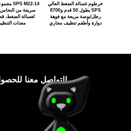
خرطوم غسالة الضغط العالي
SPS M22-14
SPS بطول 50 قدم و8700
سريعة من النحاس 
رطل/بوصة مربعة مع فوهة
لغسالة الضغط، قط
دوارة وأطقم تنظيف مجاري
معدات التنظي
يرجى التواصل معنا للحص
أسعار نهائي