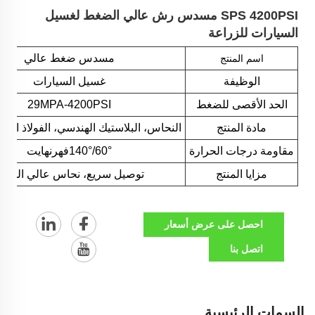
SPS 4200PSI مسدس رش عالي الضغط لغسيل
السيارات للزراعة
مسدس ضغط عالي
اسم المنتج
الوظيفة
غسيل السيارات
الحد الأقصى للضغط
29MPA-4200PSI
مادة المنتج
النحاس، البلاستيك الهندسي، الفولاذ المق
مقاومة درجات الحرارة
60°/140°فهرنهايت
مزايا المنتج
توصيل سريع، نحاس عالي الجود
احصل على عرض أسعار
اتصل بنا
السمات الرئيسية