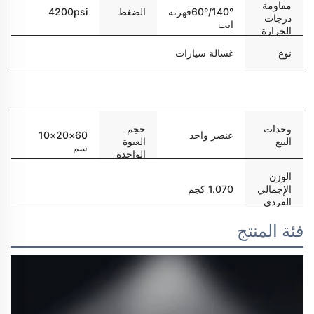
مقاومة
الضغط
4200psi
60°/140°فهرنه
درجات
ايت
الحرارة
نوع
غسالة سيارات
التعبئة والتسليم
وحدات
حجم
عنصر واحد
60×20×10
البيع
العبوة
سم
الواحدة
الوزن
الإجمالي
1.070 كجم
الفردي
فئة المنتج