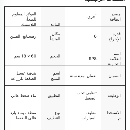
مصدر
الفولاذ المقاوم
أخرى
الطاقة
للصدأ،
المادة
البلاستيك
الهندسي،
قدرة
مكان
النحاس
0
زهيجيانغ، الصين
الإخراج
المنشأ
اسم
الحجم
60 × 18 سم
العلامة
SPS
التجارية
اسم
بندقية غسيل
الضمان
ضمان لمدة سنة
المنتج
الضغط للزراعة
تنظيف تحت
التطبيق
ماء ضغط عالي
الوظيفة
الضغط
الاستخدا
تنظيف
نوع
منظف بماء بارد
م
السيارات
التنظيف
عالي الضغط