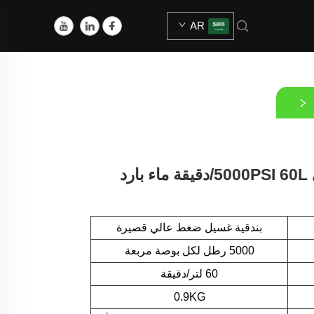
AR
مسدس غسيل ضغط عالي 5000PSI 60L/دقيقة ماء بارد
بندقية غسيل ضغط عالي قصيرة
5000 رطل لكل بوصة مربعة
60 لتر/دقيقة
0.9KG