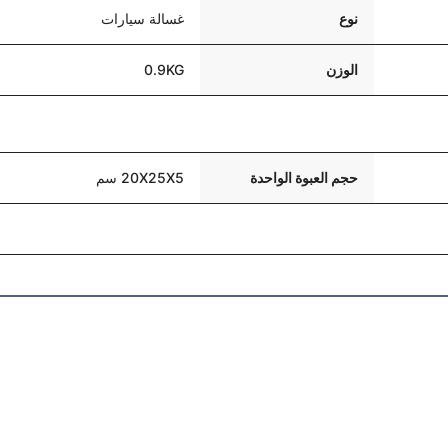
نوع
غسالة سيارات
الوزن
0.9KG
حجم العبوة الواحدة
20X25X5 سم