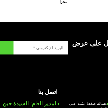
مجزأ
ول على عرض
أ
اتصل بنا
المدير العام: السيدة جين
غسالة ضغط مثبتة على