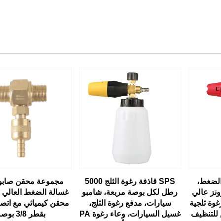
 الضغط،
SPS قاذفة رغوة الثلج 5000
مجموعة محقن صابو
نز عالي
رطل لكل بوصة مربعة، شامبو
غسالة الضغط العالي
غوة ثلجية
سيارات، مدفع رغوة الثلج،
محقن كيميائي مع اتص
للتنظيف
غسيل السيارات، وعاء رغوة PA
بقطر 3/8 بوصة