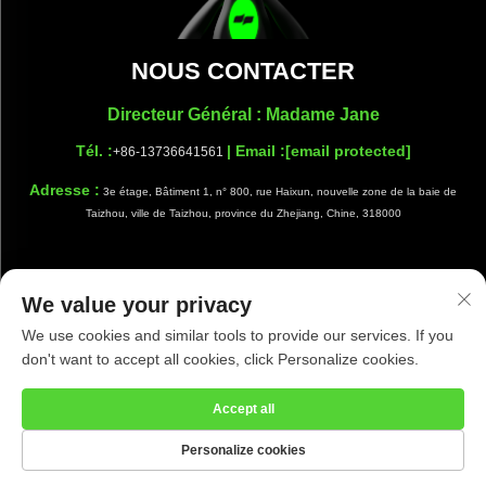
NOUS CONTACTER
Directeur Général : Madame Jane
Tél. :
| Email :
[email protected]
+86-13736641561
Adresse :
3e étage, Bâtiment 1, n° 800, rue Haixun, nouvelle zone de la baie de
Taizhou, ville de Taizhou, province du Zhejiang, Chine, 318000
We value your privacy
Droits d'auteur © Taizhou Shiwang Cleaning Equipment Co., Ltd.
We use cookies and similar tools to provide our services. If you
Tous droits réservés |
Politique de confidentialité
|
Blog
don't want to accept all cookies, click Personalize cookies.
Accept all
Personalize cookies
PAGE D’ACCUEIL
PRODUITS
E-MAIL
TÉLÉPHONE