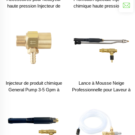
haute pression Injecteur de
chimique haute pression 2-3
produit chimique Raccord
GPM Kit d'injecteur aval
mâle 3/8 Kit mélangeur de
Raccords mâles 3/8 pour
liquide de lavage Injecteur de
nettoyeur haute pression
savon 5,0 GPM
Injecteur de savon
Injecteur de produit chimique
Lance à Mousse Neige
General Pump 3-5 Gpm à
Professionnelle pour Laveur à
pression élevée, raccord en
Pression 2 en 1 Lance de
laiton 3/8 mâle pour injecteur
Pulvérisation à Haute
de détergent pour laveuse
Pression Double Pic Lance
haute pression - Orifice 2,1
d'Extension Double avec Kit
mm
d'Injecteur Chimique
Ajustable