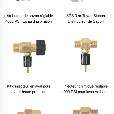
distributeur de savon réglable
SPS 3 m Tuyau Siphon
4000 PSI, tuyau d'aspiration
Distributeur de Savon
de 16 pi, kit d'injecteur
Réglable M22-14 Pouces Kit
chimique à raccord rapide 3/8
d'Injecteurs Chimiques pour
po pour laveuse haute
Nettoyeur Haute Pression
pression
Kit d'injecteur en aval pour
injecteur chimique réglable
laveur haute pression
4000 PSI pour laveuse haute
réglable Buse à longue portée
pression, injecteur de savon
2-2,5 GPM avec connecteur
à raccord mâle 3/8, injecteur
rapide de 1/4 pouce
de détergent - Orifice 2,1 mm