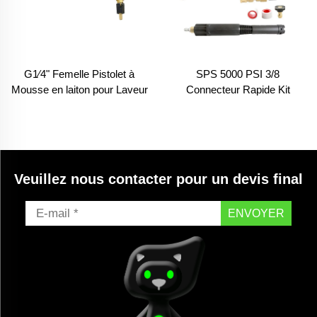
G1⁄4" Femelle Pistolet à
SPS 5000 PSI 3/8
Mousse en laiton pour Laveur
Connecteur Rapide Kit
haute pression avec
d'Injecteur de Savon
Générateur de Mousse
Chimique Ajustable Laveur à
Lance pour Produits
Haute Pression
Chimiques Injecteur avec
Aspiration de Détartrant Tube
Veuillez nous contacter pour un devis final
Venturi
ENVOYER