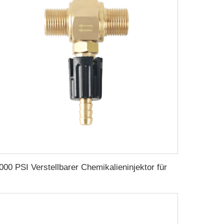
4000 PSI Verstellbarer Chemikalieninjektor für Hochdruckreiniger 3/8 Zoll männlich Druck-Seifeninjektor Reinigungsmittelinjektor - 2,1 mm Düse