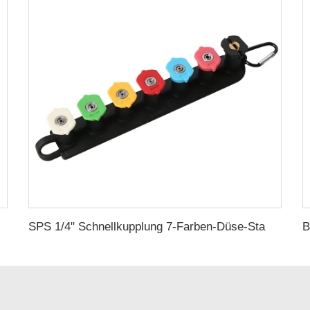
alien-Injektor für Hochdruckreiniger
SPS 1/4" Schnellkupplung 7-Farben-Düse-Standhalter Langstrecken-Düse Autowaschtips Seife und Spülen Jetstrom