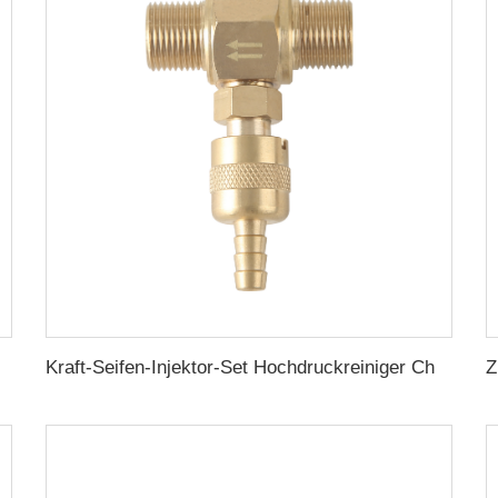
t Verstellbarer Seifen-Schaum-Düse 4000PSI
Kraft-Seifen-Injektor-Set Hochdruckreiniger Chemie-Injektor-Set Seife mit 3/8-Zoll Schnellkupplung