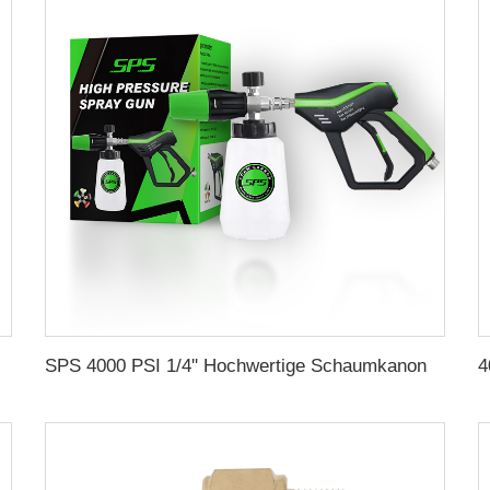
ispenser für Autowaschen, Schaumgenerator, Seifenblaster mit transparenter Flasche, 1/4 Zoll Schnellkupplung, Großhandel, chinesischer Lieferant, OEM & individuelle Anfertigung möglich
SPS 4000 PSI 1/4'' Hochwertige Schaumkanone Kit Seifenlanze Jet Flasche Hochdruck Sprühwaschpistole