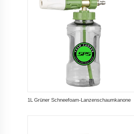
1L Grüner Schneefoam-Lanzenschaumkanone mit verstellbarem Schaumgenerator, Druckreiniger, Jetspülung, Schaumd