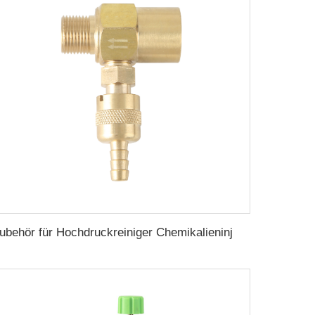
Zubehör für Hochdruckreiniger Chemikalieninjektor 3/8 Zoll männlich Reinigungsflüssigkeitsmischer Seifeninjektor-Kit 5,0 GPM