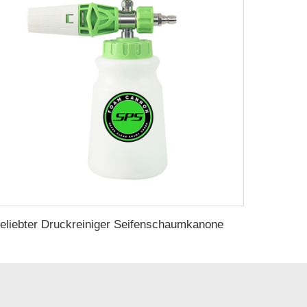
Beliebter Druckreiniger Seifenschaumkanone 1/4 Schnellconnector 1L Verstellbarer Druckreiniger Schaumkanone