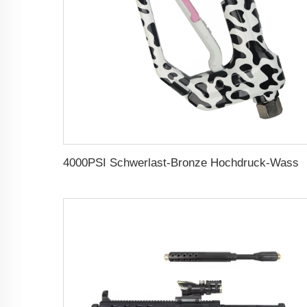
4000PSI Schwerlast-Bronze Hochdruck-Wasserpistolen Drehventil Wasserpistole Automatischer Sicherungsschnellkupplungs-