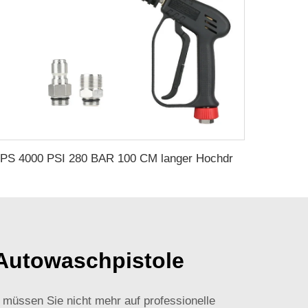
SPS 4000 PSI 280 BAR 100 CM langer Hochdruckreinigerpistole Druckauslösepistole aus massivem Messing Autowasch-Spritzpistole für die Fahrzeugreinigung
 Autowaschpistole
 müssen Sie nicht mehr auf professionelle