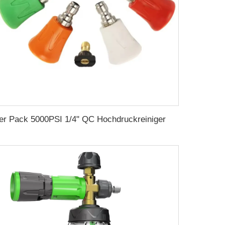
5er Pack 5000PSI 1/4" QC Hochdruckreiniger Düsen mit Silikonkappen Hochdruck Wasserkanone Düsen