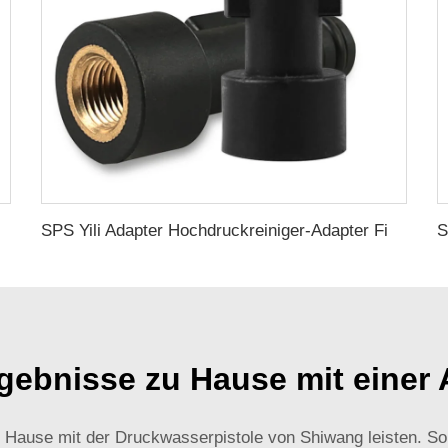
stole Hochdruck- und Hochtemperatur-Dampfpistole
SPS Yili Adapter Hochdruckreiniger-Adapter Fitting Schnellverbinder Autowaschanschluss
rgebnisse zu Hause mit einer
zu Hause mit der Druckwasserpistole von Shiwang leisten. So