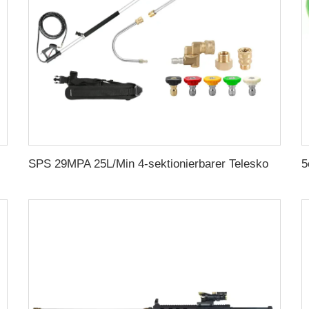
Kupplungsdruckpistole für Autowascherei
SPS 29MPA 25L/Min 4-sektionierbarer Teleskop-Ausleger für Hochdruckreiniger Hochdruck-Wasserpistole Teleskop-Rinnendreher