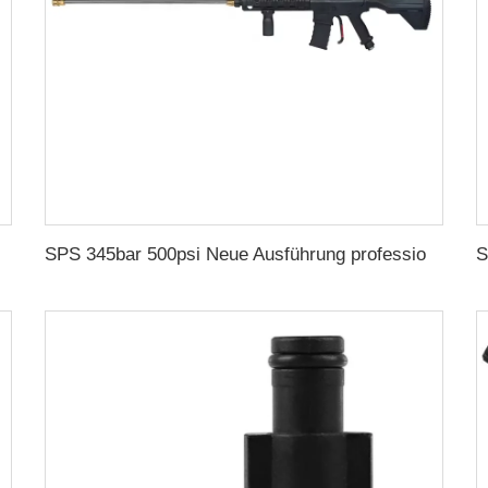
utowäsche Kraftsprühpistole Mit Erweiterungsspeer
SPS 345bar 500psi Neue Ausführung professionelle Hochdruckreiniger-Sprühpistole, Reinigungspistole mit Verlängerungsstange