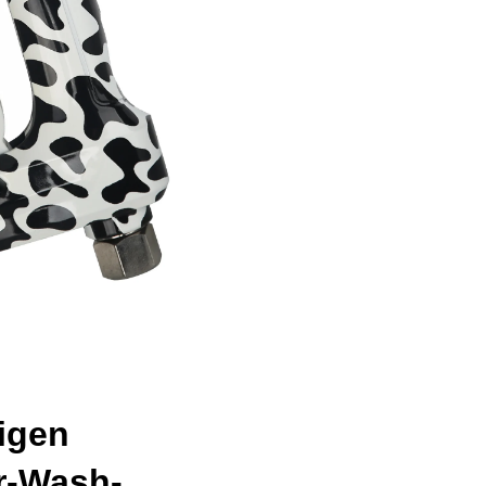
igen
r-Wash-