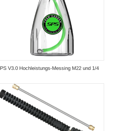
SPS V3.0 Hochleistungs-Messing M22 und 1/4 Schnellanschluss Transparente Flasche Schaumlanze Beste Sprühschaumpistole Flüssigseifen-Schaumkanone