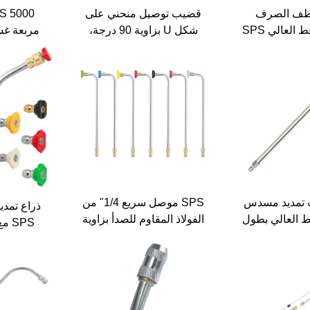
ظف الصرف
قضيب توصيل منحني على
لغسالة الضغط العالي SPS
شكل U بزاوية 90 درجة،
مربعة غس
ر 1/4 بوصة مع قضيب
بقطر 1/4 بوصة، مجموعة
طقم امتد
ة 90 درجة
عصا تمديد لغسالة الضغط
ا
بضغط 4000 رطل لكل
بوصة مربعة
يب تمديد مسدس
SPS موصل سريع 1/4" من
ذراع تمدي
 العالي بطول
الفولاذ المقاوم للصدأ بزاوية
90 درجة، إكسسوارات
ملونة 
قضيب التمديد لغسالة
الضغط مع 7 فوهات بألوان
مختلفة