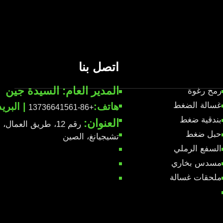
اتصل بنا
المدير العام: السيدة جين
رمح رغوة
غسالة الضغط
هاتف:
| البري
+86-13736641561
بندقية ضغط
العنوان:
رقم 12، طريق العم
حبل ضغط
تشيجيانغ، الصين
السفع الرملي
مسدس بخاري
ملحقات غسالة