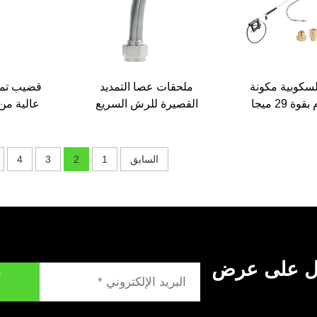
لسكوبية مكونة
ملحقات عصا التمديد
قضيب تمد
من 3 أقسام بقوة 29 ميجا
القصيرة للرش السريع
سالة الضغط
لتنظيف SPS بدرجة حرارة
درجة مع
قية مياه ذات
عالية مع فوهة الرش
إكسسو
 منظف قنوات
لمضخة غسالة السيارة
السيارات م
السابق
1
2
3
4
اه التلسكوبي
ول على عرض
أ