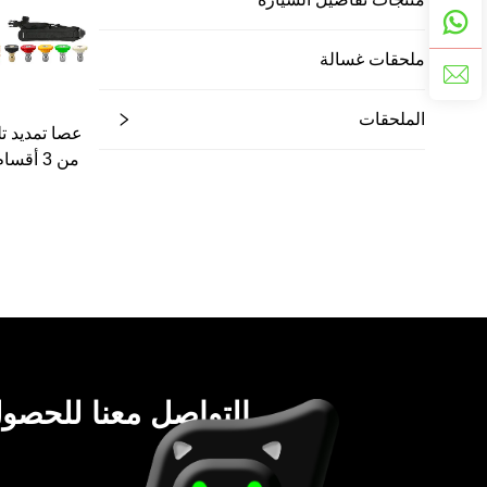
ملحقات غسالة
الملحقات
عصا تمديد ت
باسكال لغ
العالي، بند
ضغط عالي،
تصريف المي
يرجى التواصل معنا للحص
أسعار نهائي