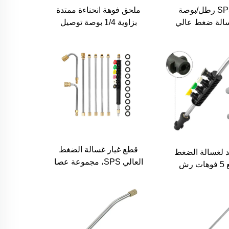
SPS 5000 رطل/بوصة
ملحق فوهة انحناءة ممتدة
الة ضغط عالي
بزاوية 1/4 بوصة توصيل
اد مرفق تنظيف
سريع لغسالة الضغط العالية
لقنوات
لتنظيف القنوات الهوائية
قطع غيار غسالة الضغط
د لغسالة الضغط
العالي SPS، مجموعة عصا
SPS مع 5 فوهات رش
التمديد، إكسسوارات غسالة
للبيع بالجملة
القوة