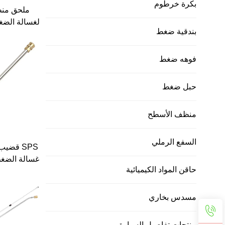
بكرة خرطوم
ملحق من
بندقية ضغط
بقط
تمديد منحني بزاوي
فوهه ضغط
حبل ضغط
منظف الأسطح
السفع الرملي
SPS قض
غسالة الضغط
حاقن المواد الكيميائية
16 بوصة
مسدس بخاري
منتجات تفاصيل السيارة